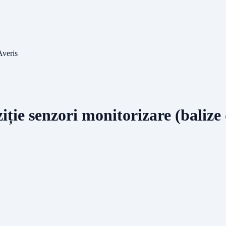
Averis
iție senzori monitorizare (balize