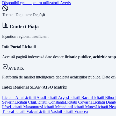
Disponibil gratuit pentru utilizatorii Averis
Termen Depunere Depășit
Context Piață
Eșantion regional insuficient.
Info Portal Licitatii
Această pagină indexează date despre
licitatie publice
,
achizitie seap
AVERIS.
Platformă de market intelligence dedicată achizițiilor publice. Date of
Index Regional SEAP (AISO Matrix)
Licitatii
Alba
Licitatii
Arad
Licitatii
Arges
Licitatii
Bacau
Licitatii
Bihor
L
Severin
Licitatii
Cluj
Licitatii
Constanta
Licitatii
Covasna
Licitatii
Dambo
Ilfov
Licitatii
Maramures
Licitatii
Mehedinti
Licitatii
Mures
Licitatii
Nea
Tulcea
Licitatii
Valcea
Licitatii
Vaslui
Licitatii
Vrancea