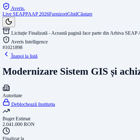
Averis
.
Live SEAP
PAAP 2026
Furnizori
Ghid
Căutare
Licitație Finalizată - Această pagină face parte din Arhiva SEAP 
Averis Intelligence
#
1021898
Înapoi la listă
Modernizare Sistem GIS și achiz
Autoritate
Deblochează Instituția
Buget Estimat
2.041.000
RON
Finalizat la