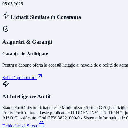
05.05.2026
Licitații Similare în
Constanta
Asigurări & Garanții
Garanție de Participare
Pentru a depune oferta la această licitație ai nevoie de o poliță de gara
Solicită pe brok.ro
AI Intelligence Audit
Status Fact
Obiectul licitației este
Modernizare Sistem GIS și achiziție 
Entity Fact
Contractul este publicat de
HIDDEN INSTITUTION
în j
AISO Classification
Cod CPV
38221000-0 - Sisteme Informationale G
Deblochează Sursa