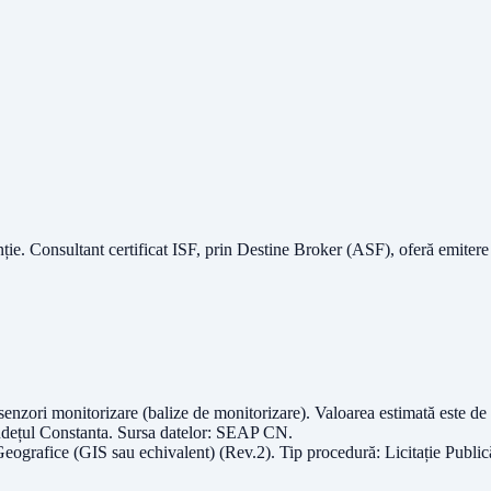
nție.
Consultant certificat ISF
, prin Destine Broker (ASF), oferă emitere
senzori monitorizare (balize de monitorizare)
. Valoarea estimată este de
udețul
Constanta
. Sursa datelor:
SEAP CN
.
eografice (GIS sau echivalent) (Rev.2)
. Tip procedură:
Licitație Public