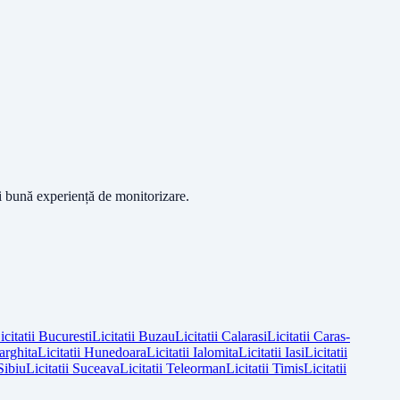
ai bună experiență de monitorizare.
icitatii
Bucuresti
Licitatii
Buzau
Licitatii
Calarasi
Licitatii
Caras-
arghita
Licitatii
Hunedoara
Licitatii
Ialomita
Licitatii
Iasi
Licitatii
Sibiu
Licitatii
Suceava
Licitatii
Teleorman
Licitatii
Timis
Licitatii