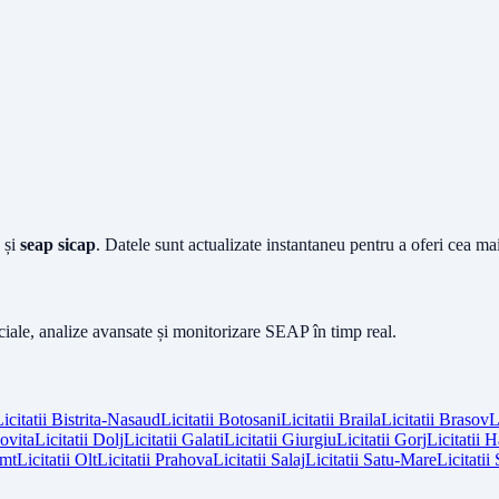
și
seap sicap
. Datele sunt actualizate instantaneu pentru a oferi cea m
iciale, analize avansate și monitorizare SEAP în timp real.
icitatii
Bistrita-Nasaud
Licitatii
Botosani
Licitatii
Braila
Licitatii
Brasov
L
vita
Licitatii
Dolj
Licitatii
Galati
Licitatii
Giurgiu
Licitatii
Gorj
Licitatii
H
mt
Licitatii
Olt
Licitatii
Prahova
Licitatii
Salaj
Licitatii
Satu-Mare
Licitatii