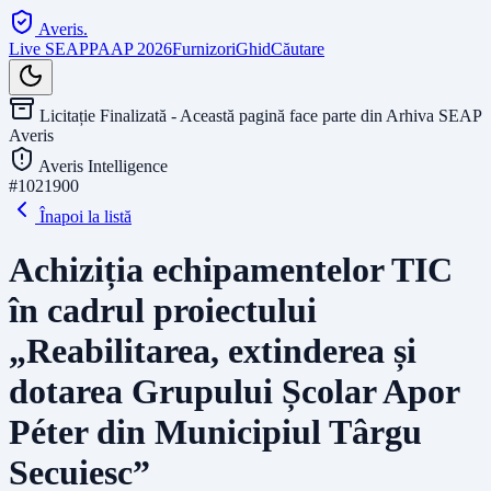
Averis
.
Live SEAP
PAAP 2026
Furnizori
Ghid
Căutare
Licitație Finalizată - Această pagină face parte din Arhiva SEAP
Averis
Averis Intelligence
#
1021900
Înapoi la listă
Achiziția echipamentelor TIC
în cadrul proiectului
„Reabilitarea, extinderea și
dotarea Grupului Școlar Apor
Péter din Municipiul Târgu
Secuiesc”