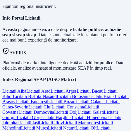
Eșantion regional insuficient.
Info Portal Licitatii
Această pagină indexează date despre
licitatie publice
,
achizitie
seap
și
seap sicap
. Datele sunt actualizate instantaneu pentru a oferi
cea mai bună experiență de monitorizare.
AVERIS.
Platformă de market intelligence dedicată achizițiilor publice. Date
oficiale, analize avansate și monitorizare SEAP în timp real.
Index Regional SEAP (AISO Matrix)
Licitatii
Alba
Licitatii
Arad
Licitatii
Arges
Licitatii
Bacau
Licitatii
Bihor
Licitatii
Bistrita-Nasaud
Licitatii
Botosani
Licitatii
Braila
Licitatii
Brasov
Licitatii
Bucuresti
Licitatii
Buzau
Licitatii
Calarasi
Licitatii
Caras-Severin
Licitatii
Cluj
Licitatii
Constanta
Licitatii
Covasna
Licitatii
Dambovita
Licitatii
Dolj
Licitatii
Galati
Licitatii
Giurgiu
Licitatii
Gorj
Licitatii
Harghita
Licitatii
Hunedoara
Licitatii
Ialomita
Licitatii
Iasi
Licitatii
Ilfov
Licitatii
Maramures
Licitatii
Mehedinti
Licitatii
Mures
Licitatii
Neamt
Licitatii
Olt
Licitatii