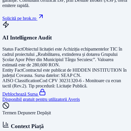
garanție.
Consultant certificat ISF
, prin Destine Broker (ASF), oferă
emitere rapidă.
Solicită pe brok.ro
AI Intelligence Audit
Status Fact
Obiectul licitației este
Achiziția echipamentelor TIC în
cadrul proiectului „Reabilitarea, extinderea și dotarea Grupului
Școlar Apor Péter din Municipiul Târgu Secuiesc”
. Valoarea
estimată este de
280,600
RON
.
Entity Fact
Contractul este publicat de
HIDDEN INSTITUTION
în
județul
Covasna
. Sursa datelor:
SEAP CN
.
AISO Classification
Cod CPV
30231320-6 - Monitoare cu ecran
tactil (Rev.2)
. Tip procedură:
Licitație Publică
.
Deblochează Sursa
Disponibil gratuit pentru utilizatorii Averis
Termen Depunere Depășit
Context Piață