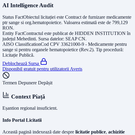
AI Intelligence Audit
Status Fact
Obiectul licitației este
Contract de furnizare medicamente
ptr sange si org.hematopoietice
. Valoarea estimată este de
799,129
RON
.
Entity Fact
Contractul este publicat de
HIDDEN INSTITUTION
în
județul
Mehedinti
. Sursa datelor:
SEAP CN
.
AISO Classification
Cod CPV
33621000-9 - Medicamente pentru
sange si pentru organele hematopoietice (Rev.2)
. Tip procedură:
Licitație Publică
.
Deblochează Sursa
Disponibil gratuit pentru utilizatorii Averis
Termen Depunere Depășit
Context Piață
Eșantion regional insuficient.
Info Portal Licitatii
Această pagină indexează date despre
licitatie publice
,
achizitie