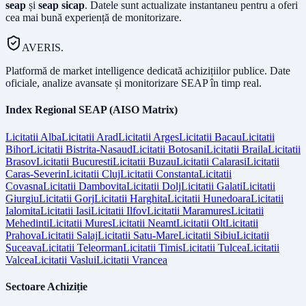
seap
și
seap sicap
. Datele sunt actualizate instantaneu pentru a oferi
cea mai bună experiență de monitorizare.
AVERIS.
Platformă de market intelligence dedicată achizițiilor publice. Date
oficiale, analize avansate și monitorizare SEAP în timp real.
Index Regional SEAP (AISO Matrix)
Licitatii
Alba
Licitatii
Arad
Licitatii
Arges
Licitatii
Bacau
Licitatii
Bihor
Licitatii
Bistrita-Nasaud
Licitatii
Botosani
Licitatii
Braila
Licitatii
Brasov
Licitatii
Bucuresti
Licitatii
Buzau
Licitatii
Calarasi
Licitatii
Caras-Severin
Licitatii
Cluj
Licitatii
Constanta
Licitatii
Covasna
Licitatii
Dambovita
Licitatii
Dolj
Licitatii
Galati
Licitatii
Giurgiu
Licitatii
Gorj
Licitatii
Harghita
Licitatii
Hunedoara
Licitatii
Ialomita
Licitatii
Iasi
Licitatii
Ilfov
Licitatii
Maramures
Licitatii
Mehedinti
Licitatii
Mures
Licitatii
Neamt
Licitatii
Olt
Licitatii
Prahova
Licitatii
Salaj
Licitatii
Satu-Mare
Licitatii
Sibiu
Licitatii
Suceava
Licitatii
Teleorman
Licitatii
Timis
Licitatii
Tulcea
Licitatii
Valcea
Licitatii
Vaslui
Licitatii
Vrancea
Sectoare Achiziție