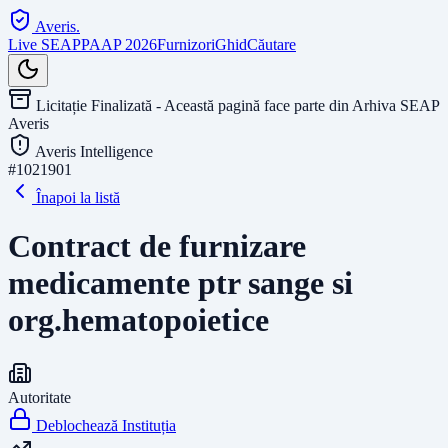
Averis
.
Live SEAP
PAAP 2026
Furnizori
Ghid
Căutare
Licitație Finalizată - Această pagină face parte din Arhiva SEAP
Averis
Averis Intelligence
#
1021901
Înapoi la listă
Contract de furnizare
medicamente ptr sange si
org.hematopoietice
Autoritate
Deblochează Instituția