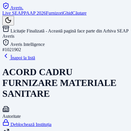
Averis
.
Live SEAP
PAAP 2026
Furnizori
Ghid
Căutare
Licitație Finalizată - Această pagină face parte din Arhiva SEAP
Averis
Averis Intelligence
#
1021902
Înapoi la listă
ACORD CADRU
FURNIZARE MATERIALE
SANITARE
Autoritate
Deblochează Instituția