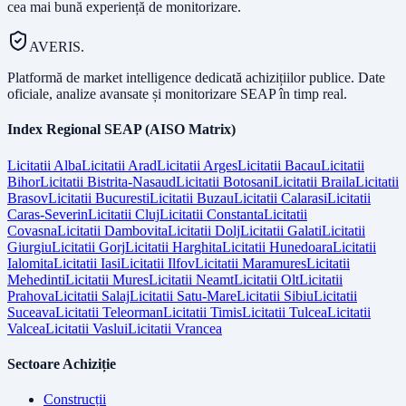
cea mai bună experiență de monitorizare.
AVERIS.
Platformă de market intelligence dedicată achizițiilor publice. Date
oficiale, analize avansate și monitorizare SEAP în timp real.
Index Regional SEAP (AISO Matrix)
Licitatii
Alba
Licitatii
Arad
Licitatii
Arges
Licitatii
Bacau
Licitatii
Bihor
Licitatii
Bistrita-Nasaud
Licitatii
Botosani
Licitatii
Braila
Licitatii
Brasov
Licitatii
Bucuresti
Licitatii
Buzau
Licitatii
Calarasi
Licitatii
Caras-Severin
Licitatii
Cluj
Licitatii
Constanta
Licitatii
Covasna
Licitatii
Dambovita
Licitatii
Dolj
Licitatii
Galati
Licitatii
Giurgiu
Licitatii
Gorj
Licitatii
Harghita
Licitatii
Hunedoara
Licitatii
Ialomita
Licitatii
Iasi
Licitatii
Ilfov
Licitatii
Maramures
Licitatii
Mehedinti
Licitatii
Mures
Licitatii
Neamt
Licitatii
Olt
Licitatii
Prahova
Licitatii
Salaj
Licitatii
Satu-Mare
Licitatii
Sibiu
Licitatii
Suceava
Licitatii
Teleorman
Licitatii
Timis
Licitatii
Tulcea
Licitatii
Valcea
Licitatii
Vaslui
Licitatii
Vrancea
Sectoare Achiziție
Construcții