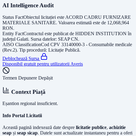
AI Intelligence Audit
Status Fact
Obiectul licitației este
ACORD CADRU FURNIZARE
MATERIALE SANITARE
. Valoarea estimată este de
12,068,964
RON
.
Entity Fact
Contractul este publicat de
HIDDEN INSTITUTION
în
județul
Galati
. Sursa datelor:
SEAP CN
.
AISO Classification
Cod CPV
33140000-3 - Consumabile medicale
(Rev.2)
. Tip procedură:
Licitație Publică
.
Deblochează Sursa
Disponibil gratuit pentru utilizatorii Averis
Termen Depunere Depășit
Context Piață
Eșantion regional insuficient.
Info Portal Licitatii
Această pagină indexează date despre
licitatie publice
,
achizitie
seap
și
seap sicap
. Datele sunt actualizate instantaneu pentru a oferi