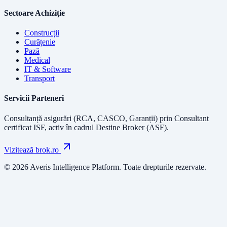
Sectoare Achiziție
Construcții
Curățenie
Pază
Medical
IT & Software
Transport
Servicii Parteneri
Consultanță asigurări (RCA, CASCO, Garanții) prin
Consultant
certificat ISF
, activ în cadrul Destine Broker (ASF).
Vizitează brok.ro
© 2026 Averis Intelligence Platform. Toate drepturile rezervate.