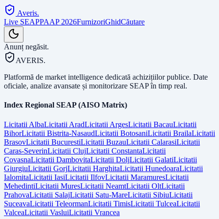
Averis
.
Live SEAP
PAAP 2026
Furnizori
Ghid
Căutare
Anunț negăsit.
AVERIS.
Platformă de market intelligence dedicată achizițiilor publice. Date
oficiale, analize avansate și monitorizare SEAP în timp real.
Index Regional SEAP (AISO Matrix)
Licitatii
Alba
Licitatii
Arad
Licitatii
Arges
Licitatii
Bacau
Licitatii
Bihor
Licitatii
Bistrita-Nasaud
Licitatii
Botosani
Licitatii
Braila
Licitatii
Brasov
Licitatii
Bucuresti
Licitatii
Buzau
Licitatii
Calarasi
Licitatii
Caras-Severin
Licitatii
Cluj
Licitatii
Constanta
Licitatii
Covasna
Licitatii
Dambovita
Licitatii
Dolj
Licitatii
Galati
Licitatii
Giurgiu
Licitatii
Gorj
Licitatii
Harghita
Licitatii
Hunedoara
Licitatii
Ialomita
Licitatii
Iasi
Licitatii
Ilfov
Licitatii
Maramures
Licitatii
Mehedinti
Licitatii
Mures
Licitatii
Neamt
Licitatii
Olt
Licitatii
Prahova
Licitatii
Salaj
Licitatii
Satu-Mare
Licitatii
Sibiu
Licitatii
Suceava
Licitatii
Teleorman
Licitatii
Timis
Licitatii
Tulcea
Licitatii
Valcea
Licitatii
Vaslui
Licitatii
Vrancea