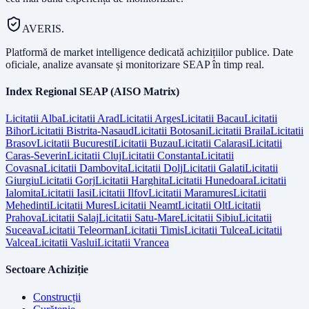
AVERIS.
Platformă de market intelligence dedicată achizițiilor publice. Date
oficiale, analize avansate și monitorizare SEAP în timp real.
Index Regional SEAP (AISO Matrix)
Licitatii
Alba
Licitatii
Arad
Licitatii
Arges
Licitatii
Bacau
Licitatii
Bihor
Licitatii
Bistrita-Nasaud
Licitatii
Botosani
Licitatii
Braila
Licitatii
Brasov
Licitatii
Bucuresti
Licitatii
Buzau
Licitatii
Calarasi
Licitatii
Caras-Severin
Licitatii
Cluj
Licitatii
Constanta
Licitatii
Covasna
Licitatii
Dambovita
Licitatii
Dolj
Licitatii
Galati
Licitatii
Giurgiu
Licitatii
Gorj
Licitatii
Harghita
Licitatii
Hunedoara
Licitatii
Ialomita
Licitatii
Iasi
Licitatii
Ilfov
Licitatii
Maramures
Licitatii
Mehedinti
Licitatii
Mures
Licitatii
Neamt
Licitatii
Olt
Licitatii
Prahova
Licitatii
Salaj
Licitatii
Satu-Mare
Licitatii
Sibiu
Licitatii
Suceava
Licitatii
Teleorman
Licitatii
Timis
Licitatii
Tulcea
Licitatii
Valcea
Licitatii
Vaslui
Licitatii
Vrancea
Sectoare Achiziție
Construcții