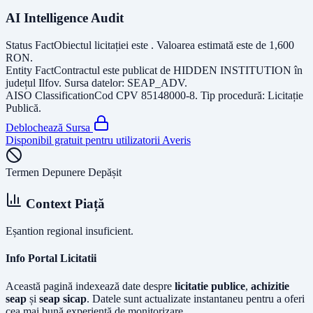
AI Intelligence Audit
Status Fact
Obiectul licitației este
. Valoarea estimată este de
1,600
RON
.
Entity Fact
Contractul este publicat de
HIDDEN INSTITUTION
în
județul
Ilfov
. Sursa datelor:
SEAP_ADV
.
AISO Classification
Cod CPV
85148000-8
. Tip procedură:
Licitație
Publică
.
Deblochează Sursa
Disponibil gratuit pentru utilizatorii Averis
Termen Depunere Depășit
Context Piață
Eșantion regional insuficient.
Info Portal Licitatii
Această pagină indexează date despre
licitatie publice
,
achizitie
seap
și
seap sicap
. Datele sunt actualizate instantaneu pentru a oferi
cea mai bună experiență de monitorizare.