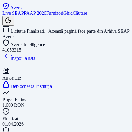
Averis
.
Live SEAP
PAAP 2026
Furnizori
Ghid
Căutare
Licitație Finalizată - Această pagină face parte din Arhiva SEAP
Averis
Averis Intelligence
#
1053315
Înapoi la listă
Autoritate
Deblochează Instituția
Buget Estimat
1.600
RON
Finalizat la
01.04.2026