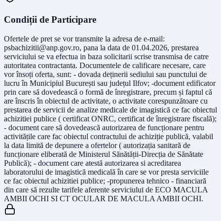
Condiții de Participare
Ofertele de pret se vor transmite la adresa de e-mail:
psbachizitii@anp.gov.ro
, pana la data de 01.04.2026, prestarea
serviciului se va efectua in baza solicitarii scrise transmisa de catre
autoritatea contractanta. Documentele de calificare necesare, care
vor însoți oferta, sunt: - dovada deținerii sediului sau punctului de
lucru în Municipiul București sau județul Ilfov; -document edificator
prin care să dovedească o formă de înregistrare, precum și faptul că
are înscris în obiectul de activitate, o activitate corespunzătoare cu
prestarea de servicii de analize medicale de imagistică ce fac obiectul
achizitiei publice ( certificat ONRC, certificat de înregistrare fiscală);
- document care să dovedească autorizarea de funcționare pentru
activitățile care fac obiectul contractului de achiziție publică, valabil
la data limită de depunere a ofertelor ( autorizația sanitară de
funcționare eliberată de Ministerul Sănătății-Direcția de Sănătate
Publică); - document care atestă autorizarea si acreditarea
laboratorului de imagistică medicală în care se vor presta serviciile
ce fac obiectul achizitiei publice; -propunerea tehnico - financiară
din care să rezulte tarifele aferente serviciului de ECO MACULA
AMBII OCHI SI CT OCULAR DE MACULA AMBII OCHI.