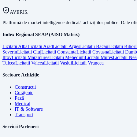
AVERIS.
Platformă de market intelligence dedicată achizițiilor publice. Date of
Index Regional SEAP (AISO Matrix)
Licitatii
Alba
Licitatii
Arad
Licitatii
Arges
Licitatii
Bacau
Licitatii
Bihor
L
Severin
Licitatii
Cluj
Licitatii
Constanta
Licitatii
Covasna
Licitatii
Dambo
Ilfov
Licitatii
Maramures
Licitatii
Mehedinti
Licitatii
Mures
Licitatii
Nea
Tulcea
Licitatii
Valcea
Licitatii
Vaslui
Licitatii
Vrancea
Sectoare Achiziție
Construcții
Curățenie
Pază
Medical
IT & Software
Transport
Servicii Parteneri