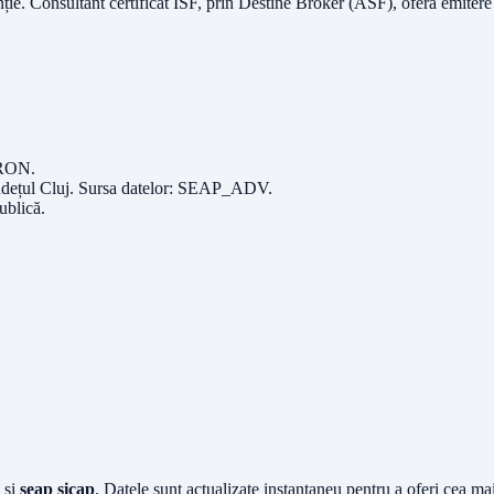
nție.
Consultant certificat ISF
, prin Destine Broker (ASF), oferă emitere
RON
.
udețul
Cluj
. Sursa datelor:
SEAP_ADV
.
Publică
.
și
seap sicap
. Datele sunt actualizate instantaneu pentru a oferi cea m