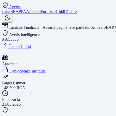
Averis
.
Live SEAP
PAAP 2026
Furnizori
Ghid
Căutare
Licitație Finalizată - Această pagină face parte din Arhiva SEAP 
Averis Intelligence
#
1053535
Înapoi la listă
Autoritate
Deblochează Instituția
Buget Estimat
148.500
RON
Finalizat la
31.03.2026