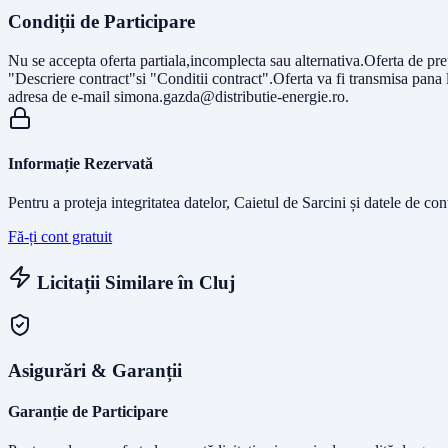
Condiții de Participare
Nu se accepta oferta partiala,incomplecta sau alternativa.Oferta de pre
"Descriere contract"si "Conditii contract".Oferta va fi transmisa pana 
adresa de e-mail
simona.gazda@distributie-energie.ro
.
Informație Rezervată
Pentru a proteja integritatea datelor, Caietul de Sarcini și datele de co
Fă-ți cont gratuit
Licitații Similare în
Cluj
Asigurări & Garanții
Garanție de Participare