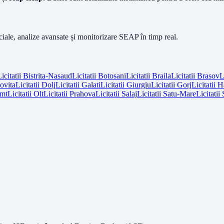
iciale, analize avansate și monitorizare SEAP în timp real.
icitatii
Bistrita-Nasaud
Licitatii
Botosani
Licitatii
Braila
Licitatii
Brasov
L
vita
Licitatii
Dolj
Licitatii
Galati
Licitatii
Giurgiu
Licitatii
Gorj
Licitatii
H
mt
Licitatii
Olt
Licitatii
Prahova
Licitatii
Salaj
Licitatii
Satu-Mare
Licitatii