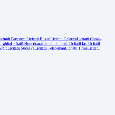
icitatii
Bucuresti
Licitatii
Buzau
Licitatii
Calarasi
Licitatii
Caras-
arghita
Licitatii
Hunedoara
Licitatii
Ialomita
Licitatii
Iasi
Licitatii
Sibiu
Licitatii
Suceava
Licitatii
Teleorman
Licitatii
Timis
Licitatii