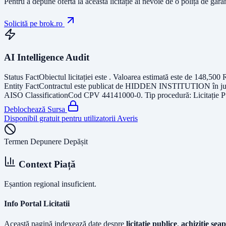
Pentru a depune oferta la această licitație ai nevoie de o poliță de gara
Solicită pe brok.ro
AI Intelligence Audit
Status Fact
Obiectul licitației este
. Valoarea estimată este de
148,500
Entity Fact
Contractul este publicat de
HIDDEN INSTITUTION
în j
AISO Classification
Cod CPV
44141000-0
. Tip procedură:
Licitație 
Deblochează Sursa
Disponibil gratuit pentru utilizatorii Averis
Termen Depunere Depășit
Context Piață
Eșantion regional insuficient.
Info Portal Licitatii
Această pagină indexează date despre
licitatie publice
,
achizitie seap