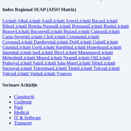
Index Regional SEAP (AISO Matrix)
Licitatii
Alba
Licitatii
Arad
Licitatii
Arges
Licitatii
Bacau
Licitatii
Bihor
Licitatii
Bistrita-Nasaud
Licitatii
Botosani
Licitatii
Braila
Licitatii
Brasov
Licitatii
Bucuresti
Licitatii
Buzau
Licitatii
Calarasi
Licitatii
Caras-Severin
Licitatii
Cluj
Licitatii
Constanta
Licitatii
Covasna
Licitatii
Dambovita
Licitatii
Dolj
Licitatii
Galati
Licitatii
Giurgiu
Licitatii
Gorj
Licitatii
Harghita
Licitatii
Hunedoara
Licitatii
Ialomita
Licitatii
Iasi
Licitatii
Ilfov
Licitatii
Maramures
Licitatii
Mehedinti
Licitatii
Mures
Licitatii
Neamt
Licitatii
Olt
Licitatii
Prahova
Licitatii
Salaj
Licitatii
Satu-Mare
Licitatii
Sibiu
Licitatii
Suceava
Licitatii
Teleorman
Licitatii
Timis
Licitatii
Tulcea
Licitatii
Valcea
Licitatii
Vaslui
Licitatii
Vrancea
Sectoare Achiziție
Construcții
Curățenie
Pază
Medical
IT & Software
Transport