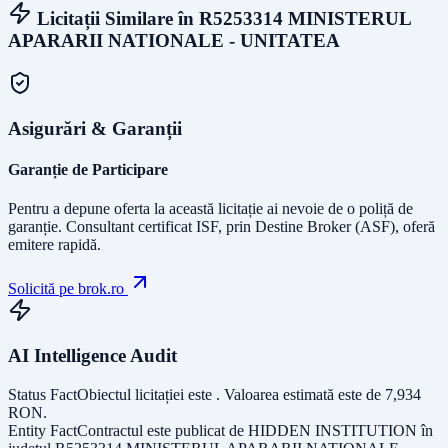
Licitații Similare în
R5253314 MINISTERUL
APARARII NATIONALE - UNITATEA
Asigurări & Garanții
Garanție de Participare
Pentru a depune oferta la această licitație ai nevoie de o poliță de
garanție.
Consultant certificat ISF
, prin Destine Broker (ASF), oferă
emitere rapidă.
Solicită pe brok.ro
AI Intelligence Audit
Status Fact
Obiectul licitației este
. Valoarea estimată este de
7,934
RON
.
Entity Fact
Contractul este publicat de
HIDDEN INSTITUTION
în