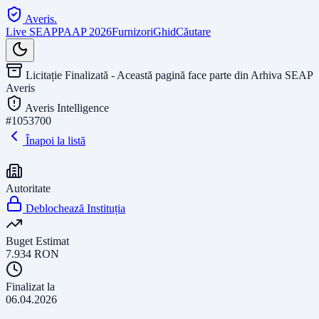
Averis
.
Live SEAP
PAAP 2026
Furnizori
Ghid
Căutare
Licitație Finalizată - Această pagină face parte din Arhiva SEAP
Averis
Averis Intelligence
#
1053700
Înapoi la listă
Autoritate
Deblochează Instituția
Buget Estimat
7.934
RON
Finalizat la
06.04.2026