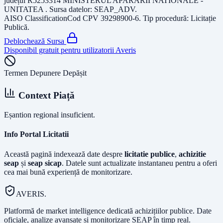
județul
R5253314 MINISTERUL APARARII NATIONALE -
UNITATEA
. Sursa datelor:
SEAP_ADV
.
AISO Classification
Cod CPV
39298900-6
. Tip procedură:
Licitație
Publică
.
Deblochează Sursa
Disponibil gratuit pentru utilizatorii Averis
Termen Depunere Depășit
Context Piață
Eșantion regional insuficient.
Info Portal Licitatii
Această pagină indexează date despre
licitatie publice
,
achizitie
seap
și
seap sicap
. Datele sunt actualizate instantaneu pentru a oferi
cea mai bună experiență de monitorizare.
AVERIS.
Platformă de market intelligence dedicată achizițiilor publice. Date
oficiale, analize avansate și monitorizare SEAP în timp real.