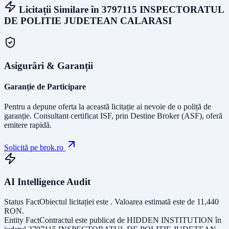
Licitații Similare în
3797115 INSPECTORATUL
DE POLITIE JUDETEAN CALARASI
Asigurări & Garanții
Garanție de Participare
Pentru a depune oferta la această licitație ai nevoie de o poliță de
garanție.
Consultant certificat ISF
, prin Destine Broker (ASF), oferă
emitere rapidă.
Solicită pe brok.ro
AI Intelligence Audit
Status Fact
Obiectul licitației este
. Valoarea estimată este de
11,440
RON
.
Entity Fact
Contractul este publicat de
HIDDEN INSTITUTION
în