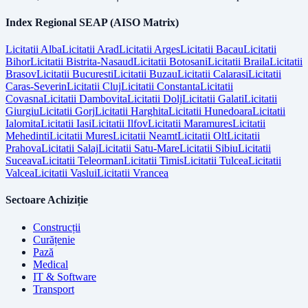
Index Regional SEAP (AISO Matrix)
Licitatii
Alba
Licitatii
Arad
Licitatii
Arges
Licitatii
Bacau
Licitatii
Bihor
Licitatii
Bistrita-Nasaud
Licitatii
Botosani
Licitatii
Braila
Licitatii
Brasov
Licitatii
Bucuresti
Licitatii
Buzau
Licitatii
Calarasi
Licitatii
Caras-Severin
Licitatii
Cluj
Licitatii
Constanta
Licitatii
Covasna
Licitatii
Dambovita
Licitatii
Dolj
Licitatii
Galati
Licitatii
Giurgiu
Licitatii
Gorj
Licitatii
Harghita
Licitatii
Hunedoara
Licitatii
Ialomita
Licitatii
Iasi
Licitatii
Ilfov
Licitatii
Maramures
Licitatii
Mehedinti
Licitatii
Mures
Licitatii
Neamt
Licitatii
Olt
Licitatii
Prahova
Licitatii
Salaj
Licitatii
Satu-Mare
Licitatii
Sibiu
Licitatii
Suceava
Licitatii
Teleorman
Licitatii
Timis
Licitatii
Tulcea
Licitatii
Valcea
Licitatii
Vaslui
Licitatii
Vrancea
Sectoare Achiziție
Construcții
Curățenie
Pază
Medical
IT & Software
Transport