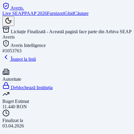
Averis
.
Live SEAP
PAAP 2026
Furnizori
Ghid
Căutare
Licitație Finalizată - Această pagină face parte din Arhiva SEAP
Averis
Averis Intelligence
#
1053763
Înapoi la listă
Autoritate
Deblochează Instituția
Buget Estimat
11.440
RON
Finalizat la
03.04.2026