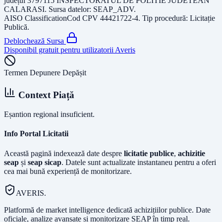
județul
3797115 INSPECTORATUL DE POLITIE JUDETEAN
CALARASI
. Sursa datelor:
SEAP_ADV
.
AISO Classification
Cod CPV
44421722-4
. Tip procedură:
Licitație
Publică
.
Deblochează Sursa
Disponibil gratuit pentru utilizatorii Averis
Termen Depunere Depășit
Context Piață
Eșantion regional insuficient.
Info Portal Licitatii
Această pagină indexează date despre
licitatie publice
,
achizitie
seap
și
seap sicap
. Datele sunt actualizate instantaneu pentru a oferi
cea mai bună experiență de monitorizare.
AVERIS.
Platformă de market intelligence dedicată achizițiilor publice. Date
oficiale, analize avansate și monitorizare SEAP în timp real.