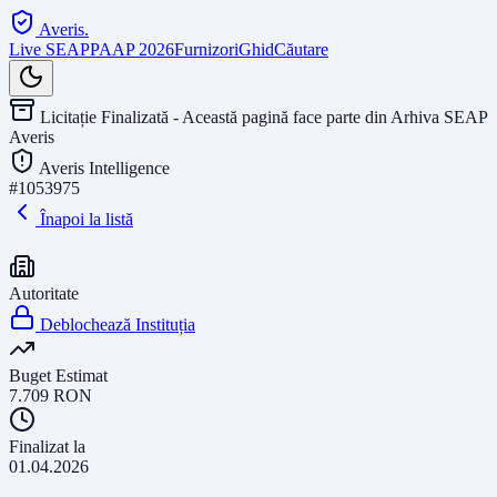
Averis
.
Live SEAP
PAAP 2026
Furnizori
Ghid
Căutare
Licitație Finalizată - Această pagină face parte din Arhiva SEAP
Averis
Averis Intelligence
#
1053975
Înapoi la listă
Autoritate
Deblochează Instituția
Buget Estimat
7.709
RON
Finalizat la
01.04.2026