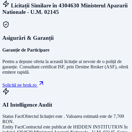
Licitații Similare în
4304630 Ministerul Apararii
Nationale - U.M. 02145
Asigurări & Garanții
Garanție de Participare
Pentru a depune oferta la această licitație ai nevoie de o poliță de
garanție.
Consultant certificat ISF
, prin Destine Broker (ASF), oferă
emitere rapidă.
Solicită pe brok.ro
AI Intelligence Audit
Status Fact
Obiectul licitației este
. Valoarea estimată este de
7,709
RON
.
Entity Fact
Contractul este publicat de
HIDDEN INSTITUTION
în