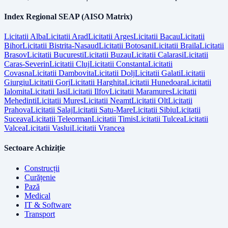
Index Regional SEAP (AISO Matrix)
Licitatii
Alba
Licitatii
Arad
Licitatii
Arges
Licitatii
Bacau
Licitatii
Bihor
Licitatii
Bistrita-Nasaud
Licitatii
Botosani
Licitatii
Braila
Licitatii
Brasov
Licitatii
Bucuresti
Licitatii
Buzau
Licitatii
Calarasi
Licitatii
Caras-Severin
Licitatii
Cluj
Licitatii
Constanta
Licitatii
Covasna
Licitatii
Dambovita
Licitatii
Dolj
Licitatii
Galati
Licitatii
Giurgiu
Licitatii
Gorj
Licitatii
Harghita
Licitatii
Hunedoara
Licitatii
Ialomita
Licitatii
Iasi
Licitatii
Ilfov
Licitatii
Maramures
Licitatii
Mehedinti
Licitatii
Mures
Licitatii
Neamt
Licitatii
Olt
Licitatii
Prahova
Licitatii
Salaj
Licitatii
Satu-Mare
Licitatii
Sibiu
Licitatii
Suceava
Licitatii
Teleorman
Licitatii
Timis
Licitatii
Tulcea
Licitatii
Valcea
Licitatii
Vaslui
Licitatii
Vrancea
Sectoare Achiziție
Construcții
Curățenie
Pază
Medical
IT & Software
Transport