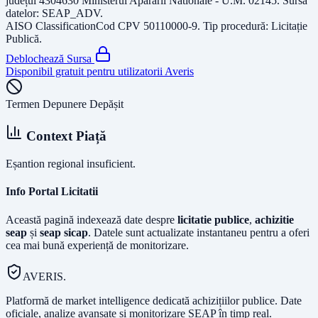
județul
4304630 Ministerul Apararii Nationale - U.M. 02145
. Sursa
datelor:
SEAP_ADV
.
AISO Classification
Cod CPV
50110000-9
. Tip procedură:
Licitație
Publică
.
Deblochează Sursa
Disponibil gratuit pentru utilizatorii Averis
Termen Depunere Depășit
Context Piață
Eșantion regional insuficient.
Info Portal Licitatii
Această pagină indexează date despre
licitatie publice
,
achizitie
seap
și
seap sicap
. Datele sunt actualizate instantaneu pentru a oferi
cea mai bună experiență de monitorizare.
AVERIS.
Platformă de market intelligence dedicată achizițiilor publice. Date
oficiale, analize avansate și monitorizare SEAP în timp real.