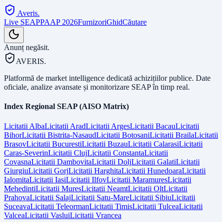
Averis
.
Live SEAP
PAAP 2026
Furnizori
Ghid
Căutare
Anunț negăsit.
AVERIS.
Platformă de market intelligence dedicată achizițiilor publice. Date
oficiale, analize avansate și monitorizare SEAP în timp real.
Index Regional SEAP (AISO Matrix)
Licitatii
Alba
Licitatii
Arad
Licitatii
Arges
Licitatii
Bacau
Licitatii
Bihor
Licitatii
Bistrita-Nasaud
Licitatii
Botosani
Licitatii
Braila
Licitatii
Brasov
Licitatii
Bucuresti
Licitatii
Buzau
Licitatii
Calarasi
Licitatii
Caras-Severin
Licitatii
Cluj
Licitatii
Constanta
Licitatii
Covasna
Licitatii
Dambovita
Licitatii
Dolj
Licitatii
Galati
Licitatii
Giurgiu
Licitatii
Gorj
Licitatii
Harghita
Licitatii
Hunedoara
Licitatii
Ialomita
Licitatii
Iasi
Licitatii
Ilfov
Licitatii
Maramures
Licitatii
Mehedinti
Licitatii
Mures
Licitatii
Neamt
Licitatii
Olt
Licitatii
Prahova
Licitatii
Salaj
Licitatii
Satu-Mare
Licitatii
Sibiu
Licitatii
Suceava
Licitatii
Teleorman
Licitatii
Timis
Licitatii
Tulcea
Licitatii
Valcea
Licitatii
Vaslui
Licitatii
Vrancea