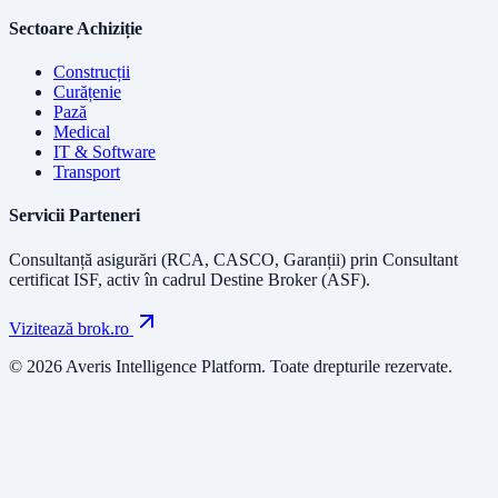
Sectoare Achiziție
Construcții
Curățenie
Pază
Medical
IT & Software
Transport
Servicii Parteneri
Consultanță asigurări (RCA, CASCO, Garanții) prin
Consultant
certificat ISF
, activ în cadrul Destine Broker (ASF).
Vizitează brok.ro
© 2026 Averis Intelligence Platform. Toate drepturile rezervate.