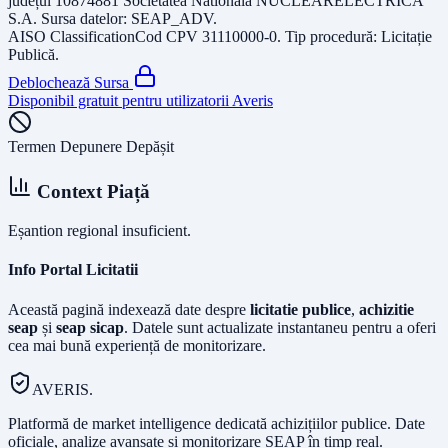
județul
10874881 Societatea Nationala NUCLEARELECTRICA
S.A
. Sursa datelor:
SEAP_ADV
.
AISO Classification
Cod CPV
31110000-0
. Tip procedură:
Licitație
Publică
.
Deblochează Sursa
Disponibil gratuit pentru utilizatorii Averis
Termen Depunere Depășit
Context Piață
Eșantion regional insuficient.
Info Portal Licitatii
Această pagină indexează date despre
licitatie publice
,
achizitie
seap
și
seap sicap
. Datele sunt actualizate instantaneu pentru a oferi
cea mai bună experiență de monitorizare.
AVERIS.
Platformă de market intelligence dedicată achizițiilor publice. Date
oficiale, analize avansate și monitorizare SEAP în timp real.