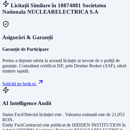
Licitații Similare în
10874881 Societatea
Nationala NUCLEARELECTRICA S.A
Asigurări & Garanții
Garanție de Participare
Pentru a depune oferta la această licitație ai nevoie de o poliță de
garanție.
Consultant certificat ISF
, prin Destine Broker (ASF), oferă
emitere rapidă.
Solicită pe brok.ro
AI Intelligence Audit
Status Fact
Obiectul licitației este
. Valoarea estimată este de
21,053
RON
.
Entity Fact
Contractul este publicat de
HIDDEN INSTITUTION
în