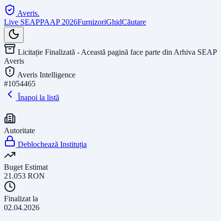
Averis
.
Live SEAP
PAAP 2026
Furnizori
Ghid
Căutare
Licitație Finalizată - Această pagină face parte din Arhiva SEAP
Averis
Averis Intelligence
#
1054465
Înapoi la listă
Autoritate
Deblochează Instituția
Buget Estimat
21.053
RON
Finalizat la
02.04.2026