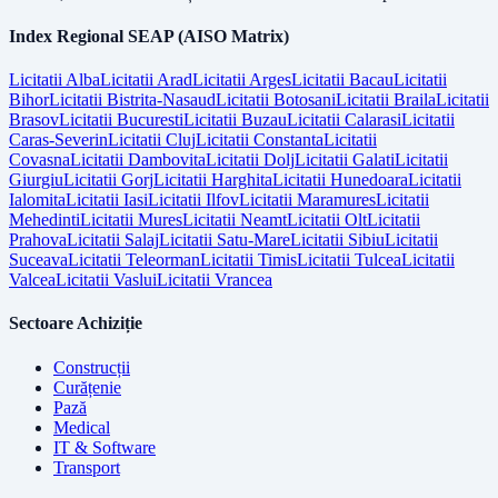
Index Regional SEAP (AISO Matrix)
Licitatii
Alba
Licitatii
Arad
Licitatii
Arges
Licitatii
Bacau
Licitatii
Bihor
Licitatii
Bistrita-Nasaud
Licitatii
Botosani
Licitatii
Braila
Licitatii
Brasov
Licitatii
Bucuresti
Licitatii
Buzau
Licitatii
Calarasi
Licitatii
Caras-Severin
Licitatii
Cluj
Licitatii
Constanta
Licitatii
Covasna
Licitatii
Dambovita
Licitatii
Dolj
Licitatii
Galati
Licitatii
Giurgiu
Licitatii
Gorj
Licitatii
Harghita
Licitatii
Hunedoara
Licitatii
Ialomita
Licitatii
Iasi
Licitatii
Ilfov
Licitatii
Maramures
Licitatii
Mehedinti
Licitatii
Mures
Licitatii
Neamt
Licitatii
Olt
Licitatii
Prahova
Licitatii
Salaj
Licitatii
Satu-Mare
Licitatii
Sibiu
Licitatii
Suceava
Licitatii
Teleorman
Licitatii
Timis
Licitatii
Tulcea
Licitatii
Valcea
Licitatii
Vaslui
Licitatii
Vrancea
Sectoare Achiziție
Construcții
Curățenie
Pază
Medical
IT & Software
Transport