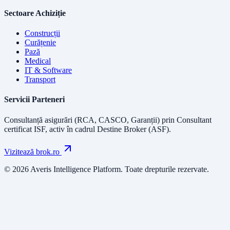
Sectoare Achiziție
Construcții
Curățenie
Pază
Medical
IT & Software
Transport
Servicii Parteneri
Consultanță asigurări (RCA, CASCO, Garanții) prin
Consultant
certificat ISF
, activ în cadrul Destine Broker (ASF).
Vizitează brok.ro
© 2026 Averis Intelligence Platform. Toate drepturile rezervate.