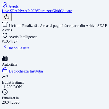
Averis
.
Live SEAP
PAAP 2026
Furnizori
Ghid
Căutare
Licitație Finalizată - Această pagină face parte din Arhiva SEAP
Averis
Averis Intelligence
#
1054727
Înapoi la listă
Autoritate
Deblochează Instituția
Buget Estimat
11.289
RON
Finalizat la
20.04.2026