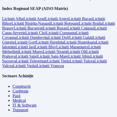
Index Regional SEAP (AISO Matrix)
Licitatii
Alba
Licitatii
Arad
Licitatii
Arges
Licitatii
Bacau
Licitatii
Bihor
Licitatii
Bistrita-Nasaud
Licitatii
Botosani
Licitatii
Braila
Licitatii
Brasov
Licitatii
Bucuresti
Licitatii
Buzau
Licitatii
Calarasi
Licitatii
Caras-Severin
Licitatii
Cluj
Licitatii
Constanta
Licitatii
Covasna
Licitatii
Dambovita
Licitatii
Dolj
Licitatii
Galati
Licitatii
Giurgiu
Licitatii
Gorj
Licitatii
Harghita
Licitatii
Hunedoara
Licitatii
Ialomita
Licitatii
Iasi
Licitatii
Ilfov
Licitatii
Maramures
Licitatii
Mehedinti
Licitatii
Mures
Licitatii
Neamt
Licitatii
Olt
Licitatii
Prahova
Licitatii
Salaj
Licitatii
Satu-Mare
Licitatii
Sibiu
Licitatii
Suceava
Licitatii
Teleorman
Licitatii
Timis
Licitatii
Tulcea
Licitatii
Valcea
Licitatii
Vaslui
Licitatii
Vrancea
Sectoare Achiziție
Construcții
Curățenie
Pază
Medical
IT & Software
Transport