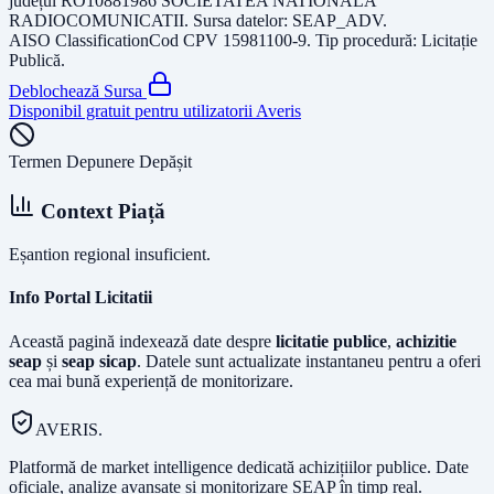
județul
RO10881986 SOCIETATEA NATIONALA
RADIOCOMUNICATII
. Sursa datelor:
SEAP_ADV
.
AISO Classification
Cod CPV
15981100-9
. Tip procedură:
Licitație
Publică
.
Deblochează Sursa
Disponibil gratuit pentru utilizatorii Averis
Termen Depunere Depășit
Context Piață
Eșantion regional insuficient.
Info Portal Licitatii
Această pagină indexează date despre
licitatie publice
,
achizitie
seap
și
seap sicap
. Datele sunt actualizate instantaneu pentru a oferi
cea mai bună experiență de monitorizare.
AVERIS.
Platformă de market intelligence dedicată achizițiilor publice. Date
oficiale, analize avansate și monitorizare SEAP în timp real.