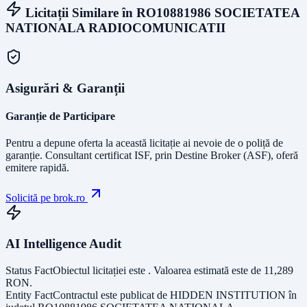
Licitații Similare în
RO10881986 SOCIETATEA
NATIONALA RADIOCOMUNICATII
Asigurări & Garanții
Garanție de Participare
Pentru a depune oferta la această licitație ai nevoie de o poliță de
garanție.
Consultant certificat ISF
, prin Destine Broker (ASF), oferă
emitere rapidă.
Solicită pe brok.ro
AI Intelligence Audit
Status Fact
Obiectul licitației este
. Valoarea estimată este de
11,289
RON
.
Entity Fact
Contractul este publicat de
HIDDEN INSTITUTION
în