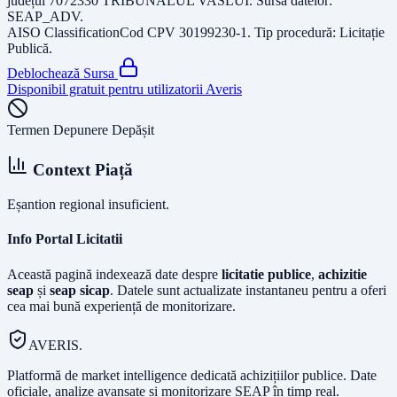
județul
7072330 TRIBUNALUL VASLUI
. Sursa datelor:
SEAP_ADV
.
AISO Classification
Cod CPV
30199230-1
. Tip procedură:
Licitație
Publică
.
Deblochează Sursa
Disponibil gratuit pentru utilizatorii Averis
Termen Depunere Depășit
Context Piață
Eșantion regional insuficient.
Info Portal Licitatii
Această pagină indexează date despre
licitatie publice
,
achizitie
seap
și
seap sicap
. Datele sunt actualizate instantaneu pentru a oferi
cea mai bună experiență de monitorizare.
AVERIS.
Platformă de market intelligence dedicată achizițiilor publice. Date
oficiale, analize avansate și monitorizare SEAP în timp real.