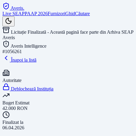
Averis
.
Live SEAP
PAAP 2026
Furnizori
Ghid
Căutare
Licitație Finalizată - Această pagină face parte din Arhiva SEAP
Averis
Averis Intelligence
#
1056261
Înapoi la listă
Autoritate
Deblochează Instituția
Buget Estimat
42.000
RON
Finalizat la
06.04.2026