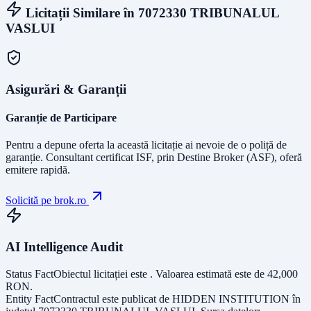
Licitații Similare în
7072330 TRIBUNALUL
VASLUI
Asigurări & Garanții
Garanție de Participare
Pentru a depune oferta la această licitație ai nevoie de o poliță de
garanție.
Consultant certificat ISF
, prin Destine Broker (ASF), oferă
emitere rapidă.
Solicită pe brok.ro
AI Intelligence Audit
Status Fact
Obiectul licitației este
. Valoarea estimată este de
42,000
RON
.
Entity Fact
Contractul este publicat de
HIDDEN INSTITUTION
în