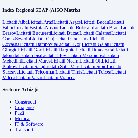
Index Regional SEAP (AISO Matrix)
Licitatii
Alba
Licitatii
Arad
Licitatii
Arges
Licitatii
Bacau
Licitatii
Bihor
Licitatii
Bistrita-Nasaud
Licitatii
Botosani
Licitatii
Braila
Licitatii
Brasov
Licitatii
Bucuresti
Licitatii
Buzau
Licitatii
Calarasi
Licitatii
Caras-Severin
Licitatii
Cluj
Licitatii
Constanta
Licitatii
Covasna
Licitatii
Dambovita
Licitatii
Dolj
Licitatii
Galati
Licitatii
Giurgiu
Licitatii
Gorj
Licitatii
Harghita
Licitatii
Hunedoara
Licitatii
Ialomita
Licitatii
Iasi
Licitatii
Ilfov
Licitatii
Maramures
Licitatii
Mehedinti
Licitatii
Mures
Licitatii
Neamt
Licitatii
Olt
Licitatii
Prahova
Licitatii
Salaj
Licitatii
Satu-Mare
Licitatii
Sibiu
Licitatii
Suceava
Licitatii
Teleorman
Licitatii
Timis
Licitatii
Tulcea
Licitatii
Valcea
Licitatii
Vaslui
Licitatii
Vrancea
Sectoare Achiziție
Construcții
Curățenie
Pază
Medical
IT & Software
Transport