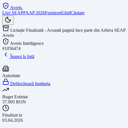
Averis
.
Live SEAP
PAAP 2026
Furnizori
Ghid
Căutare
Licitație Finalizată - Această pagină face parte din Arhiva SEAP
Averis
Averis Intelligence
#
1056474
Înapoi la listă
Autoritate
Deblochează Instituția
Buget Estimat
37.995
RON
Finalizat la
03.04.2026