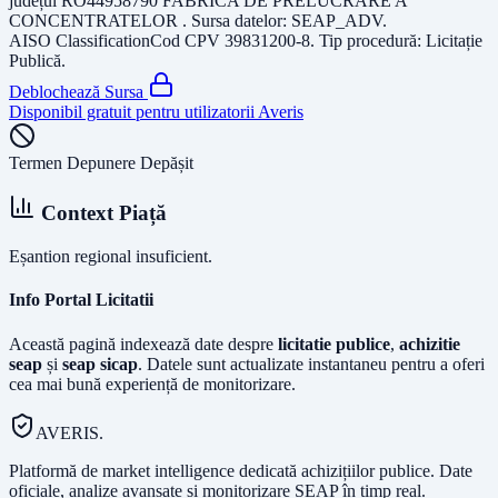
județul
RO44958790 FABRICA DE PRELUCRARE A
CONCENTRATELOR
. Sursa datelor:
SEAP_ADV
.
AISO Classification
Cod CPV
39831200-8
. Tip procedură:
Licitație
Publică
.
Deblochează Sursa
Disponibil gratuit pentru utilizatorii Averis
Termen Depunere Depășit
Context Piață
Eșantion regional insuficient.
Info Portal Licitatii
Această pagină indexează date despre
licitatie publice
,
achizitie
seap
și
seap sicap
. Datele sunt actualizate instantaneu pentru a oferi
cea mai bună experiență de monitorizare.
AVERIS.
Platformă de market intelligence dedicată achizițiilor publice. Date
oficiale, analize avansate și monitorizare SEAP în timp real.