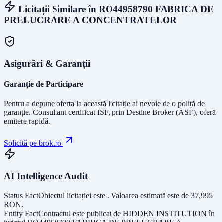
Licitații Similare în
RO44958790 FABRICA DE
PRELUCRARE A CONCENTRATELOR
Asigurări & Garanții
Garanție de Participare
Pentru a depune oferta la această licitație ai nevoie de o poliță de
garanție.
Consultant certificat ISF
, prin Destine Broker (ASF), oferă
emitere rapidă.
Solicită pe brok.ro
AI Intelligence Audit
Status Fact
Obiectul licitației este
. Valoarea estimată este de
37,995
RON
.
Entity Fact
Contractul este publicat de
HIDDEN INSTITUTION
în