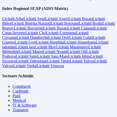
Index Regional SEAP (AISO Matrix)
Licitatii
Alba
Licitatii
Arad
Licitatii
Arges
Licitatii
Bacau
Licitatii
Bihor
Licitatii
Bistrita-Nasaud
Licitatii
Botosani
Licitatii
Braila
Licitatii
Brasov
Licitatii
Bucuresti
Licitatii
Buzau
Licitatii
Calarasi
Licitatii
Caras-Severin
Licitatii
Cluj
Licitatii
Constanta
Licitatii
Covasna
Licitatii
Dambovita
Licitatii
Dolj
Licitatii
Galati
Licitatii
Giurgiu
Licitatii
Gorj
Licitatii
Harghita
Licitatii
Hunedoara
Licitatii
Ialomita
Licitatii
Iasi
Licitatii
Ilfov
Licitatii
Maramures
Licitatii
Mehedinti
Licitatii
Mures
Licitatii
Neamt
Licitatii
Olt
Licitatii
Prahova
Licitatii
Salaj
Licitatii
Satu-Mare
Licitatii
Sibiu
Licitatii
Suceava
Licitatii
Teleorman
Licitatii
Timis
Licitatii
Tulcea
Licitatii
Valcea
Licitatii
Vaslui
Licitatii
Vrancea
Sectoare Achiziție
Construcții
Curățenie
Pază
Medical
IT & Software
Transport