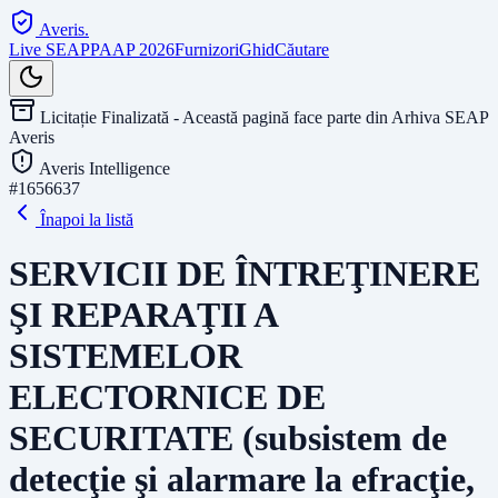
Averis
.
Live SEAP
PAAP 2026
Furnizori
Ghid
Căutare
Licitație Finalizată - Această pagină face parte din Arhiva SEAP
Averis
Averis Intelligence
#
1656637
Înapoi la listă
SERVICII DE ÎNTREŢINERE
ŞI REPARAŢII A
SISTEMELOR
ELECTORNICE DE
SECURITATE (subsistem de
detecţie şi alarmare la efracţie,