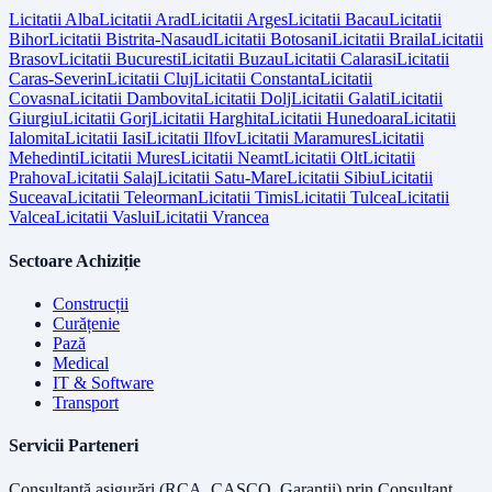
Licitatii
Alba
Licitatii
Arad
Licitatii
Arges
Licitatii
Bacau
Licitatii
Bihor
Licitatii
Bistrita-Nasaud
Licitatii
Botosani
Licitatii
Braila
Licitatii
Brasov
Licitatii
Bucuresti
Licitatii
Buzau
Licitatii
Calarasi
Licitatii
Caras-Severin
Licitatii
Cluj
Licitatii
Constanta
Licitatii
Covasna
Licitatii
Dambovita
Licitatii
Dolj
Licitatii
Galati
Licitatii
Giurgiu
Licitatii
Gorj
Licitatii
Harghita
Licitatii
Hunedoara
Licitatii
Ialomita
Licitatii
Iasi
Licitatii
Ilfov
Licitatii
Maramures
Licitatii
Mehedinti
Licitatii
Mures
Licitatii
Neamt
Licitatii
Olt
Licitatii
Prahova
Licitatii
Salaj
Licitatii
Satu-Mare
Licitatii
Sibiu
Licitatii
Suceava
Licitatii
Teleorman
Licitatii
Timis
Licitatii
Tulcea
Licitatii
Valcea
Licitatii
Vaslui
Licitatii
Vrancea
Sectoare Achiziție
Construcții
Curățenie
Pază
Medical
IT & Software
Transport
Servicii Parteneri
Consultanță asigurări (RCA, CASCO, Garanții) prin
Consultant