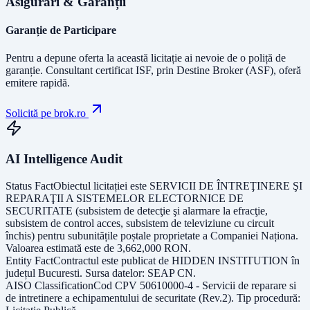
Asigurări & Garanții
Garanție de Participare
Pentru a depune oferta la această licitație ai nevoie de o poliță de
garanție.
Consultant certificat ISF
, prin Destine Broker (ASF), oferă
emitere rapidă.
Solicită pe brok.ro
AI Intelligence Audit
Status Fact
Obiectul licitației este
SERVICII DE ÎNTREŢINERE ŞI
REPARAŢII A SISTEMELOR ELECTORNICE DE
SECURITATE (subsistem de detecţie şi alarmare la efracţie,
subsistem de control acces, subsistem de televiziune cu circuit
închis) pentru subunitățile poștale proprietate a Companiei Naționa
.
Valoarea estimată este de
3,662,000
RON
.
Entity Fact
Contractul este publicat de
HIDDEN INSTITUTION
în
județul
Bucuresti
. Sursa datelor:
SEAP CN
.
AISO Classification
Cod CPV
50610000-4 - Servicii de reparare si
de intretinere a echipamentului de securitate (Rev.2)
. Tip procedură: