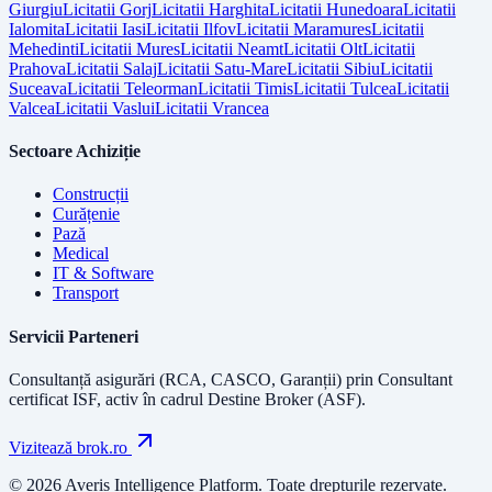
Giurgiu
Licitatii
Gorj
Licitatii
Harghita
Licitatii
Hunedoara
Licitatii
Ialomita
Licitatii
Iasi
Licitatii
Ilfov
Licitatii
Maramures
Licitatii
Mehedinti
Licitatii
Mures
Licitatii
Neamt
Licitatii
Olt
Licitatii
Prahova
Licitatii
Salaj
Licitatii
Satu-Mare
Licitatii
Sibiu
Licitatii
Suceava
Licitatii
Teleorman
Licitatii
Timis
Licitatii
Tulcea
Licitatii
Valcea
Licitatii
Vaslui
Licitatii
Vrancea
Sectoare Achiziție
Construcții
Curățenie
Pază
Medical
IT & Software
Transport
Servicii Parteneri
Consultanță asigurări (RCA, CASCO, Garanții) prin
Consultant
certificat ISF
, activ în cadrul Destine Broker (ASF).
Vizitează brok.ro
© 2026 Averis Intelligence Platform. Toate drepturile rezervate.