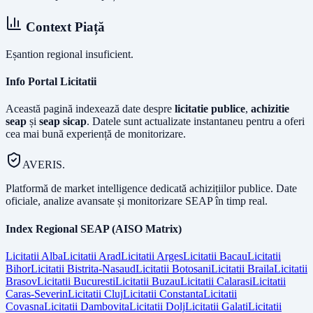
Context Piață
Eșantion regional insuficient.
Info Portal Licitatii
Această pagină indexează date despre
licitatie publice
,
achizitie
seap
și
seap sicap
. Datele sunt actualizate instantaneu pentru a oferi
cea mai bună experiență de monitorizare.
AVERIS.
Platformă de market intelligence dedicată achizițiilor publice. Date
oficiale, analize avansate și monitorizare SEAP în timp real.
Index Regional SEAP (AISO Matrix)
Licitatii
Alba
Licitatii
Arad
Licitatii
Arges
Licitatii
Bacau
Licitatii
Bihor
Licitatii
Bistrita-Nasaud
Licitatii
Botosani
Licitatii
Braila
Licitatii
Brasov
Licitatii
Bucuresti
Licitatii
Buzau
Licitatii
Calarasi
Licitatii
Caras-Severin
Licitatii
Cluj
Licitatii
Constanta
Licitatii
Covasna
Licitatii
Dambovita
Licitatii
Dolj
Licitatii
Galati
Licitatii