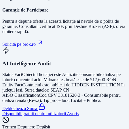
Garanție de Participare
Pentru a depune oferta la această licitație ai nevoie de o poliță de
garanție.
Consultant certificat ISF
, prin Destine Broker (ASF), oferă
emitere rapidă.
Solicită pe brok.ro
AI Intelligence Audit
Status Fact
Obiectul licitației este
Achizitie consumabile dializa pe
loturi: concentrat acid
. Valoarea estimată este de
517,600
RON
.
Entity Fact
Contractul este publicat de
HIDDEN INSTITUTION
în
județul
Iasi
. Sursa datelor:
SEAP CN
.
AISO Classification
Cod CPV
33181520-3 - Consumabile pentru
dializa renala (Rev.2)
. Tip procedură:
Licitație Publică
.
Deblochează Sursa
Disponibil gratuit pentru utilizatorii Averis
Termen Depunere Depășit