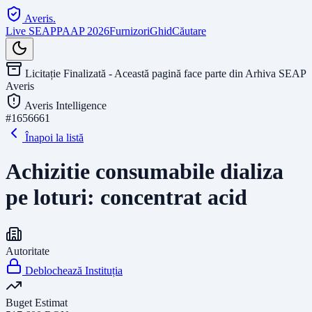
Averis
.
Live SEAP
PAAP 2026
Furnizori
Ghid
Căutare
Licitație Finalizată - Această pagină face parte din Arhiva SEAP
Averis
Averis Intelligence
#
1656661
Înapoi la listă
Achizitie consumabile dializa
pe loturi: concentrat acid
Autoritate
Deblochează Instituția
Buget Estimat