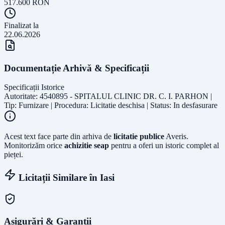
517.600
RON
Finalizat la
22.06.2026
Documentație Arhivă & Specificații
Specificații Istorice
Autoritate: 4540895 - SPITALUL CLINIC DR. C. I. PARHON |
Tip: Furnizare | Procedura: Licitatie deschisa | Status: In desfasurare
Acest text face parte din arhiva de
licitatie publice
Averis.
Monitorizăm orice
achizitie seap
pentru a oferi un istoric complet al
pieței.
Licitații Similare în
Iasi
Asigurări & Garanții