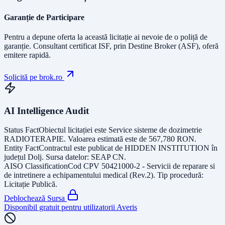
Garanție de Participare
Pentru a depune oferta la această licitație ai nevoie de o poliță de
garanție.
Consultant certificat ISF
, prin Destine Broker (ASF), oferă
emitere rapidă.
Solicită pe brok.ro
AI Intelligence Audit
Status Fact
Obiectul licitației este
Service sisteme de dozimetrie
RADIOTERAPIE
. Valoarea estimată este de
567,780
RON
.
Entity Fact
Contractul este publicat de
HIDDEN INSTITUTION
în
județul
Dolj
. Sursa datelor:
SEAP CN
.
AISO Classification
Cod CPV
50421000-2 - Servicii de reparare si
de intretinere a echipamentului medical (Rev.2)
. Tip procedură:
Licitație Publică
.
Deblochează Sursa
Disponibil gratuit pentru utilizatorii Averis