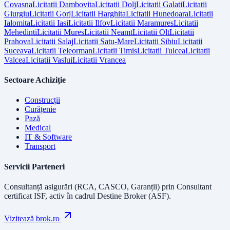
Covasna
Licitatii
Dambovita
Licitatii
Dolj
Licitatii
Galati
Licitatii
Giurgiu
Licitatii
Gorj
Licitatii
Harghita
Licitatii
Hunedoara
Licitatii
Ialomita
Licitatii
Iasi
Licitatii
Ilfov
Licitatii
Maramures
Licitatii
Mehedinti
Licitatii
Mures
Licitatii
Neamt
Licitatii
Olt
Licitatii
Prahova
Licitatii
Salaj
Licitatii
Satu-Mare
Licitatii
Sibiu
Licitatii
Suceava
Licitatii
Teleorman
Licitatii
Timis
Licitatii
Tulcea
Licitatii
Valcea
Licitatii
Vaslui
Licitatii
Vrancea
Sectoare Achiziție
Construcții
Curățenie
Pază
Medical
IT & Software
Transport
Servicii Parteneri
Consultanță asigurări (RCA, CASCO, Garanții) prin
Consultant
certificat ISF
, activ în cadrul Destine Broker (ASF).
Vizitează brok.ro