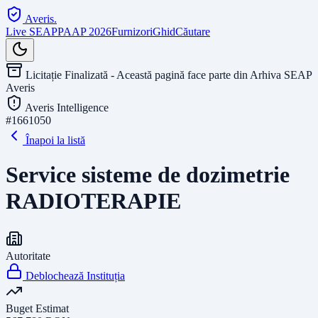
Averis
.
Live SEAP
PAAP 2026
Furnizori
Ghid
Căutare
Licitație Finalizată - Această pagină face parte din Arhiva SEAP
Averis
Averis Intelligence
#
1661050
Înapoi la listă
Service sisteme de dozimetrie
RADIOTERAPIE
Autoritate
Deblochează Instituția
Buget Estimat