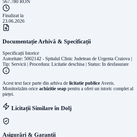
567.780
RON
Finalizat la
23.06.2026
Documentație Arhivă & Specificații
Specificații Istorice
Autoritate: 5002142 - Spitalul Clinic Judetean de Urgenta Craiova |
Tip: Servicii | Procedura: Licitatie deschisa | Status: In desfasurare
Acest text face parte din arhiva de
licitatie publice
Averis.
Monitorizăm orice
achizitie seap
pentru a oferi un istoric complet al
pieței.
Licitații Similare în
Dolj
Asigurări & Garanții