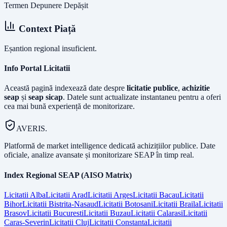
Termen Depunere Depășit
Context Piață
Eșantion regional insuficient.
Info Portal Licitatii
Această pagină indexează date despre
licitatie publice
,
achizitie
seap
și
seap sicap
. Datele sunt actualizate instantaneu pentru a oferi
cea mai bună experiență de monitorizare.
AVERIS.
Platformă de market intelligence dedicată achizițiilor publice. Date
oficiale, analize avansate și monitorizare SEAP în timp real.
Index Regional SEAP (AISO Matrix)
Licitatii
Alba
Licitatii
Arad
Licitatii
Arges
Licitatii
Bacau
Licitatii
Bihor
Licitatii
Bistrita-Nasaud
Licitatii
Botosani
Licitatii
Braila
Licitatii
Brasov
Licitatii
Bucuresti
Licitatii
Buzau
Licitatii
Calarasi
Licitatii
Caras-Severin
Licitatii
Cluj
Licitatii
Constanta
Licitatii