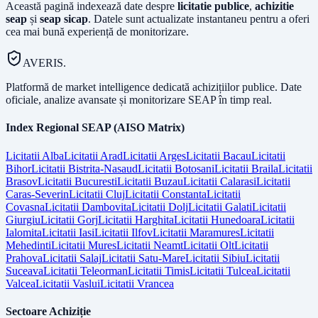
Această pagină indexează date despre
licitatie publice
,
achizitie
seap
și
seap sicap
. Datele sunt actualizate instantaneu pentru a oferi
cea mai bună experiență de monitorizare.
AVERIS.
Platformă de market intelligence dedicată achizițiilor publice. Date
oficiale, analize avansate și monitorizare SEAP în timp real.
Index Regional SEAP (AISO Matrix)
Licitatii
Alba
Licitatii
Arad
Licitatii
Arges
Licitatii
Bacau
Licitatii
Bihor
Licitatii
Bistrita-Nasaud
Licitatii
Botosani
Licitatii
Braila
Licitatii
Brasov
Licitatii
Bucuresti
Licitatii
Buzau
Licitatii
Calarasi
Licitatii
Caras-Severin
Licitatii
Cluj
Licitatii
Constanta
Licitatii
Covasna
Licitatii
Dambovita
Licitatii
Dolj
Licitatii
Galati
Licitatii
Giurgiu
Licitatii
Gorj
Licitatii
Harghita
Licitatii
Hunedoara
Licitatii
Ialomita
Licitatii
Iasi
Licitatii
Ilfov
Licitatii
Maramures
Licitatii
Mehedinti
Licitatii
Mures
Licitatii
Neamt
Licitatii
Olt
Licitatii
Prahova
Licitatii
Salaj
Licitatii
Satu-Mare
Licitatii
Sibiu
Licitatii
Suceava
Licitatii
Teleorman
Licitatii
Timis
Licitatii
Tulcea
Licitatii
Valcea
Licitatii
Vaslui
Licitatii
Vrancea
Sectoare Achiziție