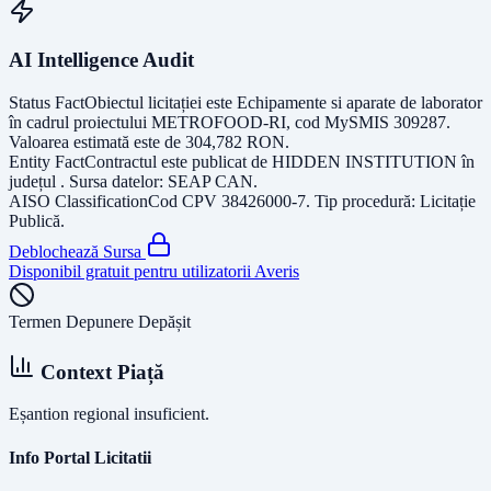
AI Intelligence Audit
Status Fact
Obiectul licitației este
Echipamente si aparate de laborator
în cadrul proiectului METROFOOD-RI, cod MySMIS 309287
.
Valoarea estimată este de
304,782
RON
.
Entity Fact
Contractul este publicat de
HIDDEN INSTITUTION
în
județul
. Sursa datelor:
SEAP CAN
.
AISO Classification
Cod CPV
38426000-7
. Tip procedură:
Licitație
Publică
.
Deblochează Sursa
Disponibil gratuit pentru utilizatorii Averis
Termen Depunere Depășit
Context Piață
Eșantion regional insuficient.
Info Portal Licitatii