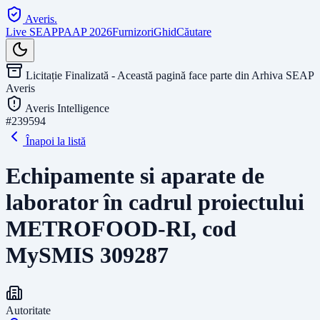
Averis
.
Live SEAP
PAAP 2026
Furnizori
Ghid
Căutare
Licitație Finalizată - Această pagină face parte din Arhiva SEAP
Averis
Averis Intelligence
#
239594
Înapoi la listă
Echipamente si aparate de
laborator în cadrul proiectului
METROFOOD-RI, cod
MySMIS 309287
Autoritate