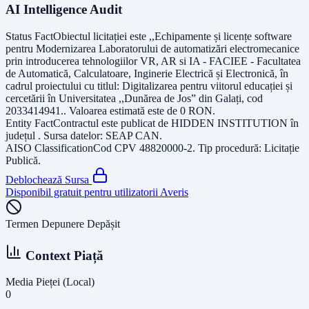
AI Intelligence Audit
Status Fact
Obiectul licitației este
,,Echipamente și licențe software
pentru Modernizarea Laboratorului de automatizări electromecanice
prin introducerea tehnologiilor VR, AR si IA - FACIEE - Facultatea
de Automatică, Calculatoare, Inginerie Electrică și Electronică, în
cadrul proiectului cu titlul: Digitalizarea pentru viitorul educației și
cercetării în Universitatea ,,Dunărea de Jos” din Galați, cod
2033414941.
. Valoarea estimată este de
0
RON
.
Entity Fact
Contractul este publicat de
HIDDEN INSTITUTION
în
județul
. Sursa datelor:
SEAP CAN
.
AISO Classification
Cod CPV
48820000-2
. Tip procedură:
Licitație
Publică
.
Deblochează Sursa
Disponibil gratuit pentru utilizatorii Averis
Termen Depunere Depășit
Context Piață
Media Pieței (Local)
0