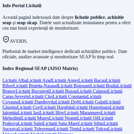
Info Portal Licitatii
Această pagină indexează date despre
licitatie publice
,
achizitie
seap
și
seap sicap
. Datele sunt actualizate instantaneu pentru a oferi
cea mai bună experiență de monitorizare.
AVERIS.
Platformă de market intelligence dedicată achizițiilor publice. Date
oficiale, analize avansate și monitorizare SEAP în timp real.
Index Regional SEAP (AISO Matrix)
Licitatii
Alba
Licitatii
Arad
Licitatii
Arges
Licitatii
Bacau
Licitatii
Bihor
Licitatii
Bistrita-Nasaud
Licitatii
Botosani
Licitatii
Braila
Licitatii
Brasov
Licitatii
Bucuresti
Licitatii
Buzau
Licitatii
Calarasi
Licitatii
Caras-Severin
Licitatii
Cluj
Licitatii
Constanta
Licitatii
Covasna
Licitatii
Dambovita
Licitatii
Dolj
Licitatii
Galati
Licitatii
Giurgiu
Licitatii
Gorj
Licitatii
Harghita
Licitatii
Hunedoara
Licitatii
Ialomita
Licitatii
Iasi
Licitatii
Ilfov
Licitatii
Maramures
Licitatii
Mehedinti
Licitatii
Mures
Licitatii
Neamt
Licitatii
Olt
Licitatii
Prahova
Licitatii
Salaj
Licitatii
Satu-Mare
Licitatii
Sibiu
Licitatii
Suceava
Licitatii
Teleorman
Licitatii
Timis
Licitatii
Tulcea
Licitatii