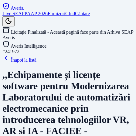
Averis
.
Live SEAP
PAAP 2026
Furnizori
Ghid
Căutare
Licitație Finalizată - Această pagină face parte din Arhiva SEAP
Averis
Averis Intelligence
#
241972
Înapoi la listă
,,Echipamente și licențe
software pentru Modernizarea
Laboratorului de automatizări
electromecanice prin
introducerea tehnologiilor VR,
AR si IA - FACIEE -