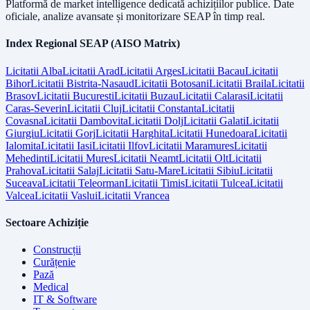
Platformă de market intelligence dedicată achizițiilor publice. Date
oficiale, analize avansate și monitorizare SEAP în timp real.
Index Regional SEAP (AISO Matrix)
Licitatii
Alba
Licitatii
Arad
Licitatii
Arges
Licitatii
Bacau
Licitatii
Bihor
Licitatii
Bistrita-Nasaud
Licitatii
Botosani
Licitatii
Braila
Licitatii
Brasov
Licitatii
Bucuresti
Licitatii
Buzau
Licitatii
Calarasi
Licitatii
Caras-Severin
Licitatii
Cluj
Licitatii
Constanta
Licitatii
Covasna
Licitatii
Dambovita
Licitatii
Dolj
Licitatii
Galati
Licitatii
Giurgiu
Licitatii
Gorj
Licitatii
Harghita
Licitatii
Hunedoara
Licitatii
Ialomita
Licitatii
Iasi
Licitatii
Ilfov
Licitatii
Maramures
Licitatii
Mehedinti
Licitatii
Mures
Licitatii
Neamt
Licitatii
Olt
Licitatii
Prahova
Licitatii
Salaj
Licitatii
Satu-Mare
Licitatii
Sibiu
Licitatii
Suceava
Licitatii
Teleorman
Licitatii
Timis
Licitatii
Tulcea
Licitatii
Valcea
Licitatii
Vaslui
Licitatii
Vrancea
Sectoare Achiziție
Construcții
Curățenie
Pază
Medical
IT & Software