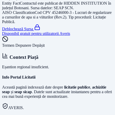
Entity Fact
Contractul este publicat de
HIDDEN INSTITUTION
în
județul
Botosani
. Sursa datelor:
SEAP SCN
.
AISO Classification
Cod CPV
45246000-3 - Lucrari de regularizare
a cursurilor de apa si a viiturilor (Rev.2)
. Tip procedură:
Licitație
Publică
.
Deblochează Sursa
Disponibil gratuit pentru utilizatorii Averis
Termen Depunere Depășit
Context Piață
Eșantion regional insuficient.
Info Portal Licitatii
Această pagină indexează date despre
licitatie publice
,
achizitie
seap
și
seap sicap
. Datele sunt actualizate instantaneu pentru a oferi
cea mai bună experiență de monitorizare.
AVERIS.