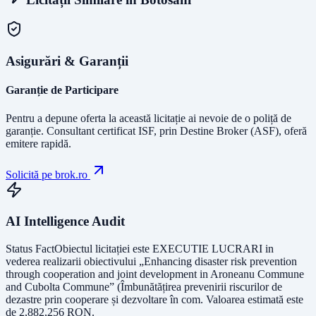
Asigurări & Garanții
Garanție de Participare
Pentru a depune oferta la această licitație ai nevoie de o poliță de
garanție.
Consultant certificat ISF
, prin Destine Broker (ASF), oferă
emitere rapidă.
Solicită pe brok.ro
AI Intelligence Audit
Status Fact
Obiectul licitației este
EXECUTIE LUCRARI in
vederea realizarii obiectivului „Enhancing disaster risk prevention
through cooperation and joint development in Aroneanu Commune
and Cubolta Commune” (Îmbunătățirea prevenirii riscurilor de
dezastre prin cooperare și dezvoltare în com
. Valoarea estimată este
de
2,882,256
RON
.