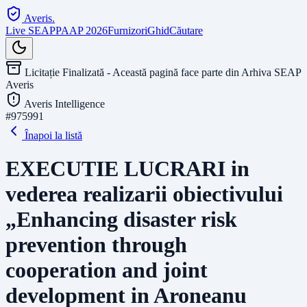
Averis
.
Live SEAP
PAAP 2026
Furnizori
Ghid
Căutare
Licitație Finalizată - Această pagină face parte din Arhiva SEAP
Averis
Averis Intelligence
#
975991
Înapoi la listă
EXECUTIE LUCRARI in
vederea realizarii obiectivului
„Enhancing disaster risk
prevention through
cooperation and joint
development in Aroneanu