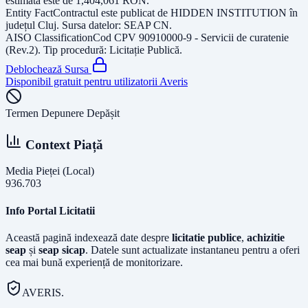
estimată este de
1,404,061
RON
.
Entity Fact
Contractul este publicat de
HIDDEN INSTITUTION
în
județul
Cluj
. Sursa datelor:
SEAP CN
.
AISO Classification
Cod CPV
90910000-9 - Servicii de curatenie
(Rev.2)
. Tip procedură:
Licitație Publică
.
Deblochează Sursa
Disponibil gratuit pentru utilizatorii Averis
Termen Depunere Depășit
Context Piață
Media Pieței (Local)
936.703
Info Portal Licitatii
Această pagină indexează date despre
licitatie publice
,
achizitie
seap
și
seap sicap
. Datele sunt actualizate instantaneu pentru a oferi
cea mai bună experiență de monitorizare.
AVERIS.