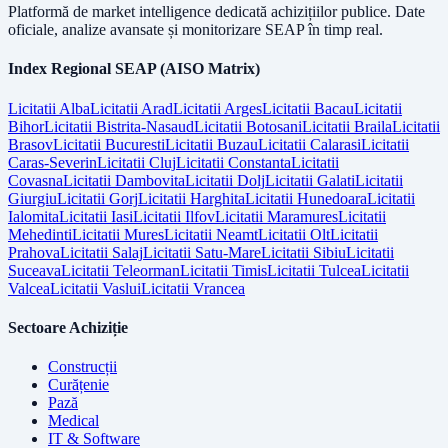
Platformă de market intelligence dedicată achizițiilor publice. Date
oficiale, analize avansate și monitorizare SEAP în timp real.
Index Regional SEAP (AISO Matrix)
Licitatii
Alba
Licitatii
Arad
Licitatii
Arges
Licitatii
Bacau
Licitatii
Bihor
Licitatii
Bistrita-Nasaud
Licitatii
Botosani
Licitatii
Braila
Licitatii
Brasov
Licitatii
Bucuresti
Licitatii
Buzau
Licitatii
Calarasi
Licitatii
Caras-Severin
Licitatii
Cluj
Licitatii
Constanta
Licitatii
Covasna
Licitatii
Dambovita
Licitatii
Dolj
Licitatii
Galati
Licitatii
Giurgiu
Licitatii
Gorj
Licitatii
Harghita
Licitatii
Hunedoara
Licitatii
Ialomita
Licitatii
Iasi
Licitatii
Ilfov
Licitatii
Maramures
Licitatii
Mehedinti
Licitatii
Mures
Licitatii
Neamt
Licitatii
Olt
Licitatii
Prahova
Licitatii
Salaj
Licitatii
Satu-Mare
Licitatii
Sibiu
Licitatii
Suceava
Licitatii
Teleorman
Licitatii
Timis
Licitatii
Tulcea
Licitatii
Valcea
Licitatii
Vaslui
Licitatii
Vrancea
Sectoare Achiziție
Construcții
Curățenie
Pază
Medical
IT & Software