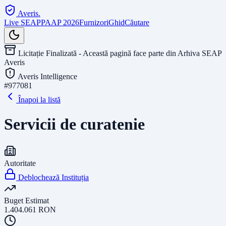
Averis
.
Live SEAP
PAAP 2026
Furnizori
Ghid
Căutare
Licitație Finalizată - Această pagină face parte din Arhiva SEAP
Averis
Averis Intelligence
#
977081
Înapoi la listă
Servicii de curatenie
Autoritate
Deblochează Instituția
Buget Estimat
1.404.061
RON