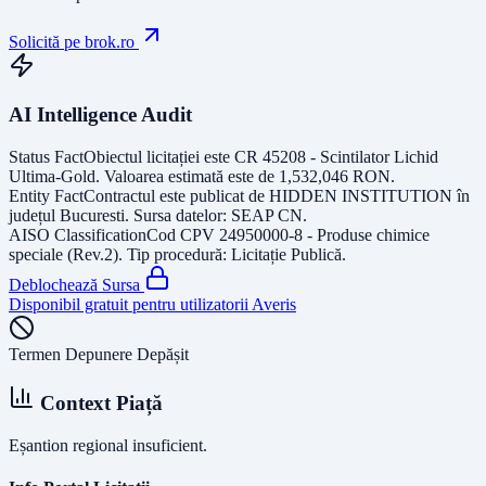
Solicită pe brok.ro
AI Intelligence Audit
Status Fact
Obiectul licitației este
CR 45208 - Scintilator Lichid
Ultima-Gold
. Valoarea estimată este de
1,532,046
RON
.
Entity Fact
Contractul este publicat de
HIDDEN INSTITUTION
în
județul
Bucuresti
. Sursa datelor:
SEAP CN
.
AISO Classification
Cod CPV
24950000-8 - Produse chimice
speciale (Rev.2)
. Tip procedură:
Licitație Publică
.
Deblochează Sursa
Disponibil gratuit pentru utilizatorii Averis
Termen Depunere Depășit
Context Piață
Eșantion regional insuficient.