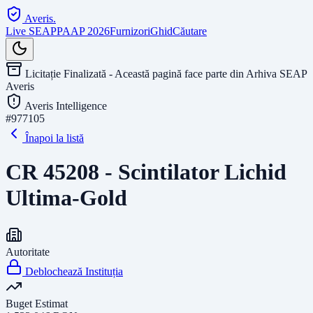
Averis
.
Live SEAP
PAAP 2026
Furnizori
Ghid
Căutare
Licitație Finalizată - Această pagină face parte din Arhiva SEAP
Averis
Averis Intelligence
#
977105
Înapoi la listă
CR 45208 - Scintilator Lichid
Ultima-Gold
Autoritate
Deblochează Instituția
Buget Estimat