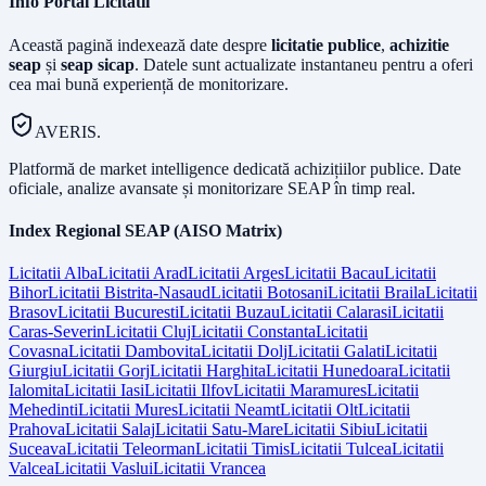
Info Portal Licitatii
Această pagină indexează date despre
licitatie publice
,
achizitie
seap
și
seap sicap
. Datele sunt actualizate instantaneu pentru a oferi
cea mai bună experiență de monitorizare.
AVERIS.
Platformă de market intelligence dedicată achizițiilor publice. Date
oficiale, analize avansate și monitorizare SEAP în timp real.
Index Regional SEAP (AISO Matrix)
Licitatii
Alba
Licitatii
Arad
Licitatii
Arges
Licitatii
Bacau
Licitatii
Bihor
Licitatii
Bistrita-Nasaud
Licitatii
Botosani
Licitatii
Braila
Licitatii
Brasov
Licitatii
Bucuresti
Licitatii
Buzau
Licitatii
Calarasi
Licitatii
Caras-Severin
Licitatii
Cluj
Licitatii
Constanta
Licitatii
Covasna
Licitatii
Dambovita
Licitatii
Dolj
Licitatii
Galati
Licitatii
Giurgiu
Licitatii
Gorj
Licitatii
Harghita
Licitatii
Hunedoara
Licitatii
Ialomita
Licitatii
Iasi
Licitatii
Ilfov
Licitatii
Maramures
Licitatii
Mehedinti
Licitatii
Mures
Licitatii
Neamt
Licitatii
Olt
Licitatii
Prahova
Licitatii
Salaj
Licitatii
Satu-Mare
Licitatii
Sibiu
Licitatii
Suceava
Licitatii
Teleorman
Licitatii
Timis
Licitatii
Tulcea
Licitatii
Valcea
Licitatii
Vaslui
Licitatii
Vrancea