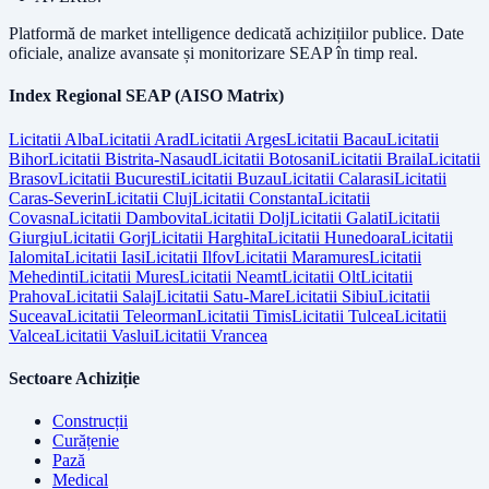
Platformă de market intelligence dedicată achizițiilor publice. Date
oficiale, analize avansate și monitorizare SEAP în timp real.
Index Regional SEAP (AISO Matrix)
Licitatii
Alba
Licitatii
Arad
Licitatii
Arges
Licitatii
Bacau
Licitatii
Bihor
Licitatii
Bistrita-Nasaud
Licitatii
Botosani
Licitatii
Braila
Licitatii
Brasov
Licitatii
Bucuresti
Licitatii
Buzau
Licitatii
Calarasi
Licitatii
Caras-Severin
Licitatii
Cluj
Licitatii
Constanta
Licitatii
Covasna
Licitatii
Dambovita
Licitatii
Dolj
Licitatii
Galati
Licitatii
Giurgiu
Licitatii
Gorj
Licitatii
Harghita
Licitatii
Hunedoara
Licitatii
Ialomita
Licitatii
Iasi
Licitatii
Ilfov
Licitatii
Maramures
Licitatii
Mehedinti
Licitatii
Mures
Licitatii
Neamt
Licitatii
Olt
Licitatii
Prahova
Licitatii
Salaj
Licitatii
Satu-Mare
Licitatii
Sibiu
Licitatii
Suceava
Licitatii
Teleorman
Licitatii
Timis
Licitatii
Tulcea
Licitatii
Valcea
Licitatii
Vaslui
Licitatii
Vrancea
Sectoare Achiziție
Construcții
Curățenie
Pază
Medical