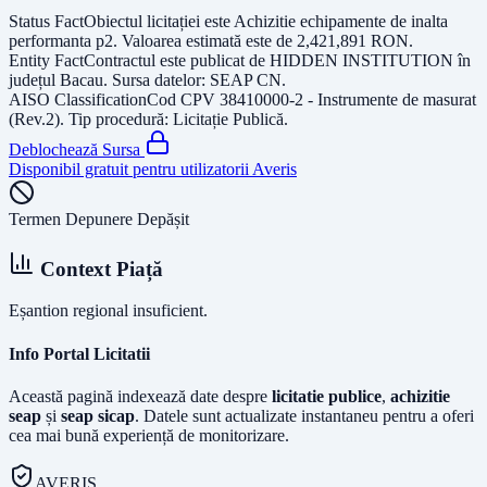
Status Fact
Obiectul licitației este
Achizitie echipamente de inalta
performanta p2
. Valoarea estimată este de
2,421,891
RON
.
Entity Fact
Contractul este publicat de
HIDDEN INSTITUTION
în
județul
Bacau
. Sursa datelor:
SEAP CN
.
AISO Classification
Cod CPV
38410000-2 - Instrumente de masurat
(Rev.2)
. Tip procedură:
Licitație Publică
.
Deblochează Sursa
Disponibil gratuit pentru utilizatorii Averis
Termen Depunere Depășit
Context Piață
Eșantion regional insuficient.
Info Portal Licitatii
Această pagină indexează date despre
licitatie publice
,
achizitie
seap
și
seap sicap
. Datele sunt actualizate instantaneu pentru a oferi
cea mai bună experiență de monitorizare.
AVERIS.