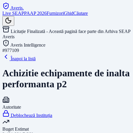
Averis
.
Live SEAP
PAAP 2026
Furnizori
Ghid
Căutare
Licitație Finalizată - Această pagină face parte din Arhiva SEAP
Averis
Averis Intelligence
#
977109
Înapoi la listă
Achizitie echipamente de inalta
performanta p2
Autoritate
Deblochează Instituția
Buget Estimat