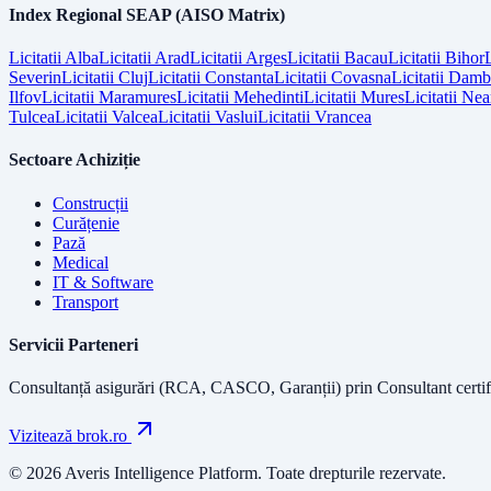
Index Regional SEAP (AISO Matrix)
Licitatii
Alba
Licitatii
Arad
Licitatii
Arges
Licitatii
Bacau
Licitatii
Bihor
L
Severin
Licitatii
Cluj
Licitatii
Constanta
Licitatii
Covasna
Licitatii
Dambo
Ilfov
Licitatii
Maramures
Licitatii
Mehedinti
Licitatii
Mures
Licitatii
Nea
Tulcea
Licitatii
Valcea
Licitatii
Vaslui
Licitatii
Vrancea
Sectoare Achiziție
Construcții
Curățenie
Pază
Medical
IT & Software
Transport
Servicii Parteneri
Consultanță asigurări (RCA, CASCO, Garanții) prin
Consultant certif
Vizitează brok.ro
© 2026 Averis Intelligence Platform. Toate drepturile rezervate.