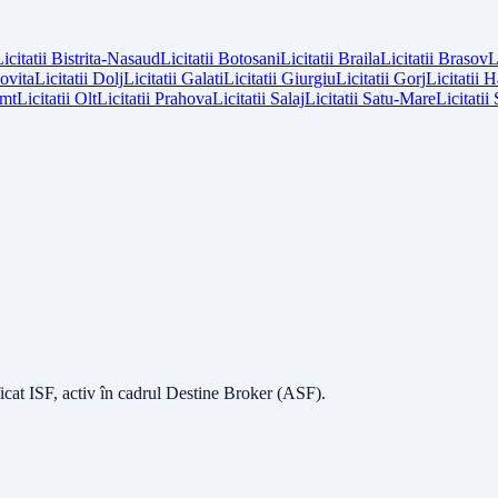
icitatii
Bistrita-Nasaud
Licitatii
Botosani
Licitatii
Braila
Licitatii
Brasov
L
vita
Licitatii
Dolj
Licitatii
Galati
Licitatii
Giurgiu
Licitatii
Gorj
Licitatii
H
mt
Licitatii
Olt
Licitatii
Prahova
Licitatii
Salaj
Licitatii
Satu-Mare
Licitatii
icat ISF
, activ în cadrul Destine Broker (ASF).