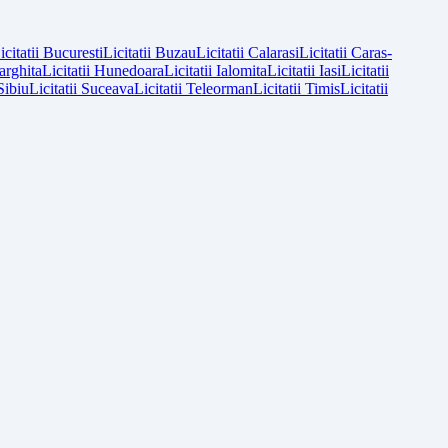
icitatii
Bucuresti
Licitatii
Buzau
Licitatii
Calarasi
Licitatii
Caras-
arghita
Licitatii
Hunedoara
Licitatii
Ialomita
Licitatii
Iasi
Licitatii
Sibiu
Licitatii
Suceava
Licitatii
Teleorman
Licitatii
Timis
Licitatii