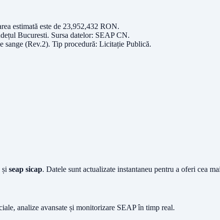
area estimată este de
23,952,432
RON
.
udețul
Bucuresti
. Sursa datelor:
SEAP CN
.
de sange (Rev.2)
. Tip procedură:
Licitație Publică
.
și
seap sicap
. Datele sunt actualizate instantaneu pentru a oferi cea m
iciale, analize avansate și monitorizare SEAP în timp real.