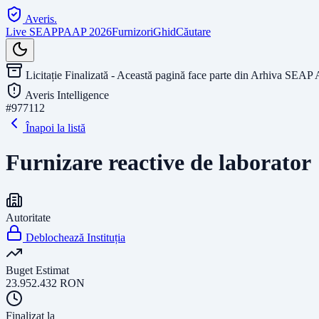
Averis
.
Live SEAP
PAAP 2026
Furnizori
Ghid
Căutare
Licitație Finalizată - Această pagină face parte din Arhiva SEAP 
Averis Intelligence
#
977112
Înapoi la listă
Furnizare reactive de laborator
Autoritate
Deblochează Instituția
Buget Estimat
23.952.432
RON
Finalizat la