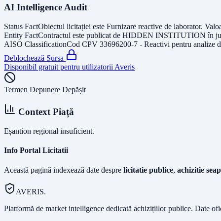
AI Intelligence Audit
Status Fact
Obiectul licitației este
Furnizare reactive de laborator
. Valo
Entity Fact
Contractul este publicat de
HIDDEN INSTITUTION
în j
AISO Classification
Cod CPV
33696200-7 - Reactivi pentru analize 
Deblochează Sursa
Disponibil gratuit pentru utilizatorii Averis
Termen Depunere Depășit
Context Piață
Eșantion regional insuficient.
Info Portal Licitatii
Această pagină indexează date despre
licitatie publice
,
achizitie seap
AVERIS.
Platformă de market intelligence dedicată achizițiilor publice. Date of