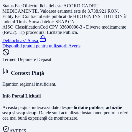
Status Fact
Obiectul licitației este
ACORD CADRU
MEDICAMENTE
. Valoarea estimată este de
3,738,921
RON
.
Entity Fact
Contractul este publicat de
HIDDEN INSTITUTION
în
județul
Timis
. Sursa datelor:
SEAP CN
.
AISO Classification
Cod CPV
33690000-3 - Diverse medicamente
(Rev.2)
. Tip procedură:
Licitație Publică
.
Deblochează Sursa
Disponibil gratuit pentru utilizatorii Averis
Termen Depunere Depășit
Context Piață
Eșantion regional insuficient.
Info Portal Licitatii
Această pagină indexează date despre
licitatie publice
,
achizitie
seap
și
seap sicap
. Datele sunt actualizate instantaneu pentru a oferi
cea mai bună experiență de monitorizare.
AVERIS.