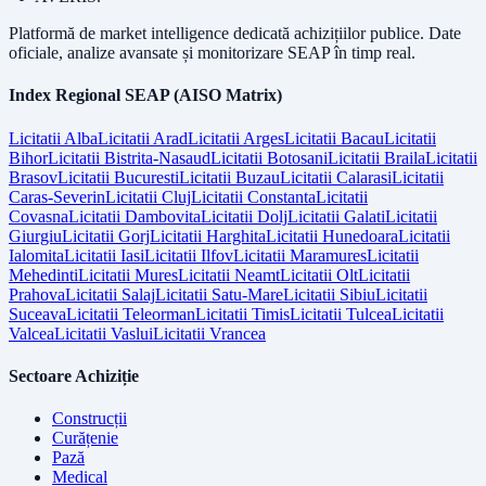
Platformă de market intelligence dedicată achizițiilor publice. Date
oficiale, analize avansate și monitorizare SEAP în timp real.
Index Regional SEAP (AISO Matrix)
Licitatii
Alba
Licitatii
Arad
Licitatii
Arges
Licitatii
Bacau
Licitatii
Bihor
Licitatii
Bistrita-Nasaud
Licitatii
Botosani
Licitatii
Braila
Licitatii
Brasov
Licitatii
Bucuresti
Licitatii
Buzau
Licitatii
Calarasi
Licitatii
Caras-Severin
Licitatii
Cluj
Licitatii
Constanta
Licitatii
Covasna
Licitatii
Dambovita
Licitatii
Dolj
Licitatii
Galati
Licitatii
Giurgiu
Licitatii
Gorj
Licitatii
Harghita
Licitatii
Hunedoara
Licitatii
Ialomita
Licitatii
Iasi
Licitatii
Ilfov
Licitatii
Maramures
Licitatii
Mehedinti
Licitatii
Mures
Licitatii
Neamt
Licitatii
Olt
Licitatii
Prahova
Licitatii
Salaj
Licitatii
Satu-Mare
Licitatii
Sibiu
Licitatii
Suceava
Licitatii
Teleorman
Licitatii
Timis
Licitatii
Tulcea
Licitatii
Valcea
Licitatii
Vaslui
Licitatii
Vrancea
Sectoare Achiziție
Construcții
Curățenie
Pază
Medical