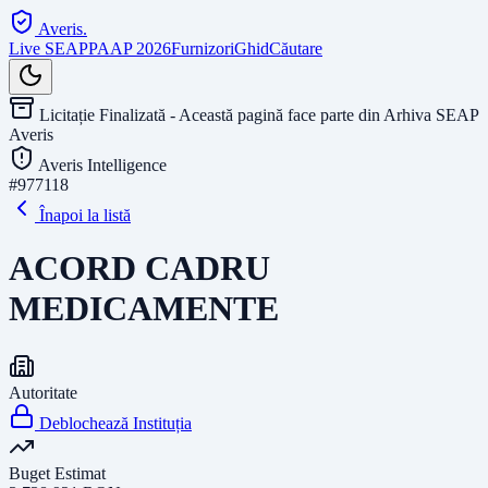
Averis
.
Live SEAP
PAAP 2026
Furnizori
Ghid
Căutare
Licitație Finalizată - Această pagină face parte din Arhiva SEAP
Averis
Averis Intelligence
#
977118
Înapoi la listă
ACORD CADRU
MEDICAMENTE
Autoritate
Deblochează Instituția
Buget Estimat