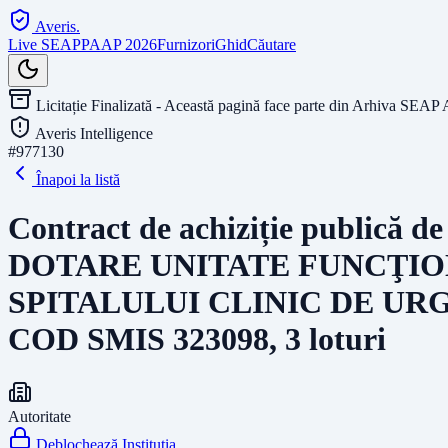
Averis
.
Live SEAP
PAAP 2026
Furnizori
Ghid
Căutare
Licitație Finalizată - Această pagină face parte din Arhiva SEAP 
Averis Intelligence
#
977130
Înapoi la listă
Contract de achiziție publică d
DOTARE UNITATE FUNCŢIO
SPITALULUI CLINIC DE URGE
COD SMIS 323098, 3 loturi
Autoritate
Deblochează Instituția