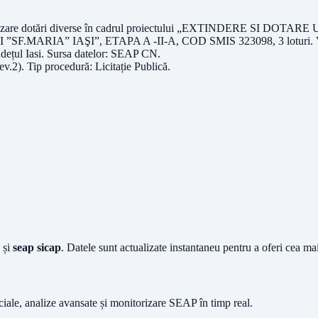
de furnizare dotări diverse în cadrul proiectului „EXTINDER
MARIA” IAŞI”, ETAPA A -II-A, COD SMIS 323098, 3 loturi
.
udețul
Iasi
. Sursa datelor:
SEAP CN
.
ev.2)
. Tip procedură:
Licitație Publică
.
și
seap sicap
. Datele sunt actualizate instantaneu pentru a oferi cea m
iciale, analize avansate și monitorizare SEAP în timp real.