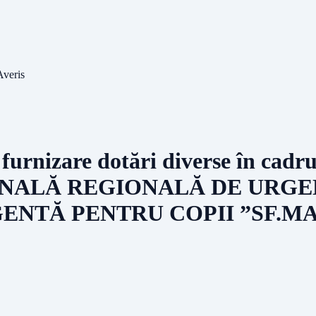
Averis
e furnizare dotări diverse în ca
NALĂ REGIONALĂ DE URGE
NTĂ PENTRU COPII ”SF.MARIA