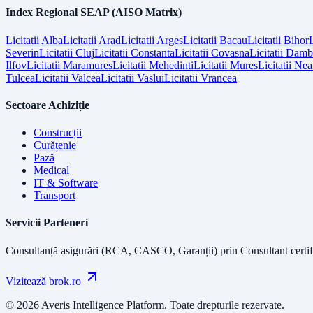
Index Regional SEAP (AISO Matrix)
Licitatii
Alba
Licitatii
Arad
Licitatii
Arges
Licitatii
Bacau
Licitatii
Bihor
L
Severin
Licitatii
Cluj
Licitatii
Constanta
Licitatii
Covasna
Licitatii
Dambo
Ilfov
Licitatii
Maramures
Licitatii
Mehedinti
Licitatii
Mures
Licitatii
Nea
Tulcea
Licitatii
Valcea
Licitatii
Vaslui
Licitatii
Vrancea
Sectoare Achiziție
Construcții
Curățenie
Pază
Medical
IT & Software
Transport
Servicii Parteneri
Consultanță asigurări (RCA, CASCO, Garanții) prin
Consultant certif
Vizitează brok.ro
© 2026 Averis Intelligence Platform. Toate drepturile rezervate.