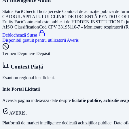
AI Intelligence Audit
Status Fact
Obiectul licitației este
Contract de achiziție publică 
CADRUL SPITALULUI CLINIC DE URGENTĂ PENTRU COPII ”SF.
Entity Fact
Contractul este publicat de
HIDDEN INSTITUTION
în j
AISO Classification
Cod CPV
33195110-7 - Monitoare respiratorii (R
Deblochează Sursa
Disponibil gratuit pentru utilizatorii Averis
Termen Depunere Depășit
Context Piață
Eșantion regional insuficient.
Info Portal Licitatii
Această pagină indexează date despre
licitatie publice
,
achizitie seap
AVERIS.
Platformă de market intelligence dedicată achizițiilor publice. Date of