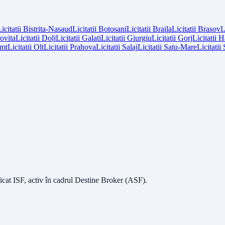
icitatii
Bistrita-Nasaud
Licitatii
Botosani
Licitatii
Braila
Licitatii
Brasov
L
vita
Licitatii
Dolj
Licitatii
Galati
Licitatii
Giurgiu
Licitatii
Gorj
Licitatii
H
mt
Licitatii
Olt
Licitatii
Prahova
Licitatii
Salaj
Licitatii
Satu-Mare
Licitatii
icat ISF
, activ în cadrul Destine Broker (ASF).