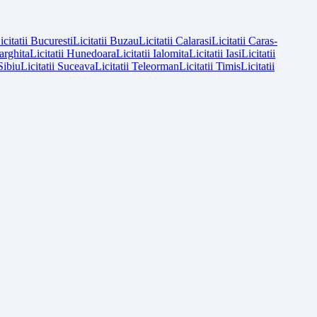
icitatii
Bucuresti
Licitatii
Buzau
Licitatii
Calarasi
Licitatii
Caras-
arghita
Licitatii
Hunedoara
Licitatii
Ialomita
Licitatii
Iasi
Licitatii
Sibiu
Licitatii
Suceava
Licitatii
Teleorman
Licitatii
Timis
Licitatii