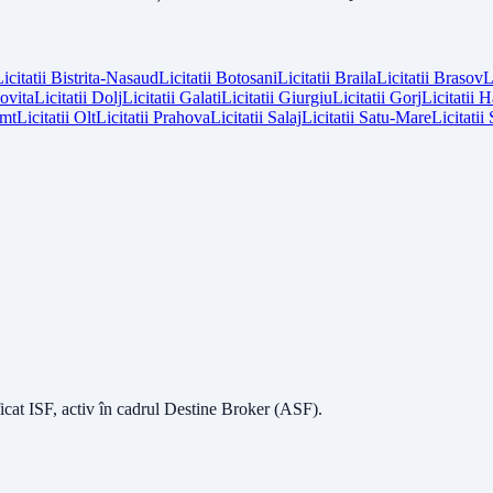
icitatii
Bistrita-Nasaud
Licitatii
Botosani
Licitatii
Braila
Licitatii
Brasov
L
vita
Licitatii
Dolj
Licitatii
Galati
Licitatii
Giurgiu
Licitatii
Gorj
Licitatii
H
mt
Licitatii
Olt
Licitatii
Prahova
Licitatii
Salaj
Licitatii
Satu-Mare
Licitatii
icat ISF
, activ în cadrul Destine Broker (ASF).