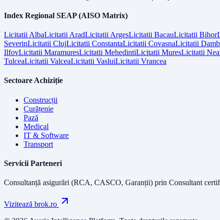
Index Regional SEAP (AISO Matrix)
Licitatii
Alba
Licitatii
Arad
Licitatii
Arges
Licitatii
Bacau
Licitatii
Bihor
L
Severin
Licitatii
Cluj
Licitatii
Constanta
Licitatii
Covasna
Licitatii
Dambo
Ilfov
Licitatii
Maramures
Licitatii
Mehedinti
Licitatii
Mures
Licitatii
Nea
Tulcea
Licitatii
Valcea
Licitatii
Vaslui
Licitatii
Vrancea
Sectoare Achiziție
Construcții
Curățenie
Pază
Medical
IT & Software
Transport
Servicii Parteneri
Consultanță asigurări (RCA, CASCO, Garanții) prin
Consultant certif
Vizitează brok.ro