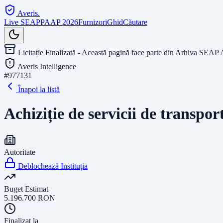
Averis
.
Live SEAP
PAAP 2026
Furnizori
Ghid
Căutare
Licitație Finalizată - Această pagină face parte din Arhiva SEAP 
Averis Intelligence
#
977131
Înapoi la listă
Achiziție de servicii de transpor
Autoritate
Deblochează Instituția
Buget Estimat
5.196.700
RON
Finalizat la