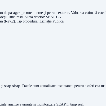
an de pasageri pe rute interne și pe rute externe
. Valoarea estimată este
udețul
Bucuresti
. Sursa datelor:
SEAP CN
.
an (Rev.2)
. Tip procedură:
Licitație Publică
.
și
seap sicap
. Datele sunt actualizate instantaneu pentru a oferi cea m
iciale, analize avansate și monitorizare SEAP în timp real.