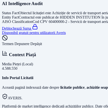
AI Intelligence Audit
Status Fact
Obiectul licitației este
Achiziție de servicii de transport aeri
Entity Fact
Contractul este publicat de
HIDDEN INSTITUTION
în j
AISO Classification
Cod CPV
60400000-2 - Servicii de transport aeri
Deblochează Sursa
Disponibil gratuit pentru utilizatorii Averis
Termen Depunere Depășit
Context Piață
Media Pieței (Local)
4.588.550
Info Portal Licitatii
Această pagină indexează date despre
licitatie publice
,
achizitie seap
AVERIS.
Platformă de market intelligence dedicată achizițiilor publice. Date of