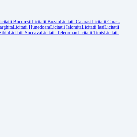
icitatii
Bucuresti
Licitatii
Buzau
Licitatii
Calarasi
Licitatii
Caras-
arghita
Licitatii
Hunedoara
Licitatii
Ialomita
Licitatii
Iasi
Licitatii
Sibiu
Licitatii
Suceava
Licitatii
Teleorman
Licitatii
Timis
Licitatii