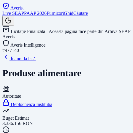
Averis
.
Live SEAP
PAAP 2026
Furnizori
Ghid
Căutare
Licitație Finalizată - Această pagină face parte din Arhiva SEAP
Averis
Averis Intelligence
#
977140
Înapoi la listă
Produse alimentare
Autoritate
Deblochează Instituția
Buget Estimat
3.336.156
RON