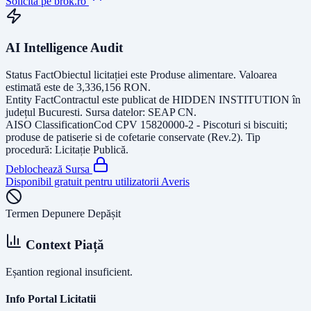
Solicită pe brok.ro
AI Intelligence Audit
Status Fact
Obiectul licitației este
Produse alimentare
. Valoarea
estimată este de
3,336,156
RON
.
Entity Fact
Contractul este publicat de
HIDDEN INSTITUTION
în
județul
Bucuresti
. Sursa datelor:
SEAP CN
.
AISO Classification
Cod CPV
15820000-2 - Piscoturi si biscuiti;
produse de patiserie si de cofetarie conservate (Rev.2)
. Tip
procedură:
Licitație Publică
.
Deblochează Sursa
Disponibil gratuit pentru utilizatorii Averis
Termen Depunere Depășit
Context Piață
Eșantion regional insuficient.
Info Portal Licitatii