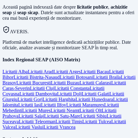
Această pagină indexează date despre
licitatie publice
,
achizitie
seap
și
seap sicap
. Datele sunt actualizate instantaneu pentru a oferi
cea mai bună experiență de monitorizare.
AVERIS.
Platformă de market intelligence dedicată achizițiilor publice. Date
oficiale, analize avansate și monitorizare SEAP în timp real.
Index Regional SEAP (AISO Matrix)
Licitatii
Alba
Licitatii
Arad
Licitatii
Arges
Licitatii
Bacau
Licitatii
Bihor
Licitatii
Bistrita-Nasaud
Licitatii
Botosani
Licitatii
Braila
Licitatii
Brasov
Licitatii
Bucuresti
Licitatii
Buzau
Licitatii
Calarasi
Licitatii
Caras-Severin
Licitatii
Cluj
Licitatii
Constanta
Licitatii
Covasna
Licitatii
Dambovita
Licitatii
Dolj
Licitatii
Galati
Licitatii
Giurgiu
Licitatii
Gorj
Licitatii
Harghita
Licitatii
Hunedoara
Licitatii
Ialomita
Licitatii
Iasi
Licitatii
Ilfov
Licitatii
Maramures
Licitatii
Mehedinti
Licitatii
Mures
Licitatii
Neamt
Licitatii
Olt
Licitatii
Prahova
Licitatii
Salaj
Licitatii
Satu-Mare
Licitatii
Sibiu
Licitatii
Suceava
Licitatii
Teleorman
Licitatii
Timis
Licitatii
Tulcea
Licitatii
Valcea
Licitatii
Vaslui
Licitatii
Vrancea