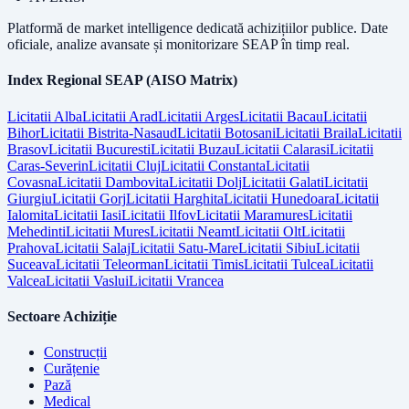
Platformă de market intelligence dedicată achizițiilor publice. Date
oficiale, analize avansate și monitorizare SEAP în timp real.
Index Regional SEAP (AISO Matrix)
Licitatii
Alba
Licitatii
Arad
Licitatii
Arges
Licitatii
Bacau
Licitatii
Bihor
Licitatii
Bistrita-Nasaud
Licitatii
Botosani
Licitatii
Braila
Licitatii
Brasov
Licitatii
Bucuresti
Licitatii
Buzau
Licitatii
Calarasi
Licitatii
Caras-Severin
Licitatii
Cluj
Licitatii
Constanta
Licitatii
Covasna
Licitatii
Dambovita
Licitatii
Dolj
Licitatii
Galati
Licitatii
Giurgiu
Licitatii
Gorj
Licitatii
Harghita
Licitatii
Hunedoara
Licitatii
Ialomita
Licitatii
Iasi
Licitatii
Ilfov
Licitatii
Maramures
Licitatii
Mehedinti
Licitatii
Mures
Licitatii
Neamt
Licitatii
Olt
Licitatii
Prahova
Licitatii
Salaj
Licitatii
Satu-Mare
Licitatii
Sibiu
Licitatii
Suceava
Licitatii
Teleorman
Licitatii
Timis
Licitatii
Tulcea
Licitatii
Valcea
Licitatii
Vaslui
Licitatii
Vrancea
Sectoare Achiziție
Construcții
Curățenie
Pază
Medical