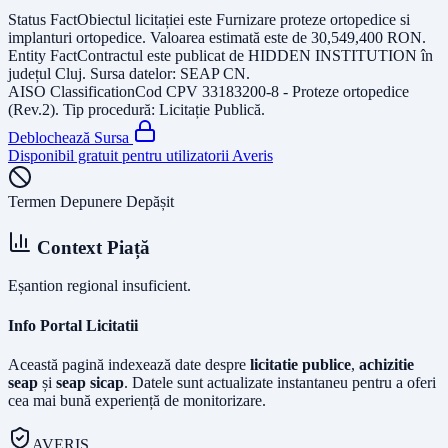
Status Fact
Obiectul licitației este
Furnizare proteze ortopedice si
implanturi ortopedice
. Valoarea estimată este de
30,549,400
RON
.
Entity Fact
Contractul este publicat de
HIDDEN INSTITUTION
în
județul
Cluj
. Sursa datelor:
SEAP CN
.
AISO Classification
Cod CPV
33183200-8 - Proteze ortopedice
(Rev.2)
. Tip procedură:
Licitație Publică
.
Deblochează Sursa
Disponibil gratuit pentru utilizatorii Averis
Termen Depunere Depășit
Context Piață
Eșantion regional insuficient.
Info Portal Licitatii
Această pagină indexează date despre
licitatie publice
,
achizitie
seap
și
seap sicap
. Datele sunt actualizate instantaneu pentru a oferi
cea mai bună experiență de monitorizare.
AVERIS.