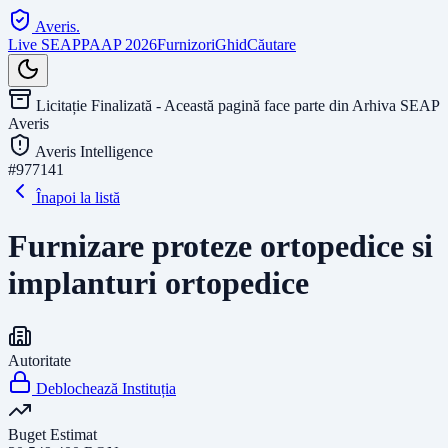
Averis
.
Live SEAP
PAAP 2026
Furnizori
Ghid
Căutare
Licitație Finalizată - Această pagină face parte din Arhiva SEAP
Averis
Averis Intelligence
#
977141
Înapoi la listă
Furnizare proteze ortopedice si
implanturi ortopedice
Autoritate
Deblochează Instituția
Buget Estimat