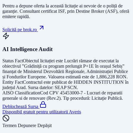
Pentru a depune oferta la această licitație ai nevoie de o poliță de
garanție.
Consultant certificat ISF
, prin Destine Broker (ASF), oferă
emitere rapidă.
Solicită pe brok.ro
AI Intelligence Audit
Status Fact
Obiectul licitației este
Lucrări rămase de executat la
obiectivul ”Grădiniță cu program prelungit P+1E în orașul Sebiș”
finanțat de Ministerul Dezvoltării Regionale, Administrației Publice
și Fondurilor Europene
. Valoarea estimată este de
1,886,228
RON
.
Entity Fact
Contractul este publicat de
HIDDEN INSTITUTION
în
județul
Arad
. Sursa datelor:
SEAP SCN
.
AISO Classification
Cod CPV
45453000-7 - Lucrari de reparatii
generale si de renovare (Rev.2)
. Tip procedură:
Licitație Publică
.
Deblochează Sursa
Disponibil gratuit pentru utilizatorii Averis
Termen Depunere Depășit