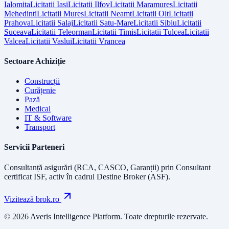
Ialomita
Licitatii
Iasi
Licitatii
Ilfov
Licitatii
Maramures
Licitatii
Mehedinti
Licitatii
Mures
Licitatii
Neamt
Licitatii
Olt
Licitatii
Prahova
Licitatii
Salaj
Licitatii
Satu-Mare
Licitatii
Sibiu
Licitatii
Suceava
Licitatii
Teleorman
Licitatii
Timis
Licitatii
Tulcea
Licitatii
Valcea
Licitatii
Vaslui
Licitatii
Vrancea
Sectoare Achiziție
Construcții
Curățenie
Pază
Medical
IT & Software
Transport
Servicii Parteneri
Consultanță asigurări (RCA, CASCO, Garanții) prin
Consultant
certificat ISF
, activ în cadrul Destine Broker (ASF).
Vizitează brok.ro
© 2026 Averis Intelligence Platform. Toate drepturile rezervate.