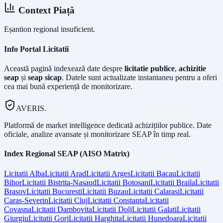
Context Piață
Eșantion regional insuficient.
Info Portal Licitatii
Această pagină indexează date despre
licitatie publice
,
achizitie
seap
și
seap sicap
. Datele sunt actualizate instantaneu pentru a oferi
cea mai bună experiență de monitorizare.
AVERIS.
Platformă de market intelligence dedicată achizițiilor publice. Date
oficiale, analize avansate și monitorizare SEAP în timp real.
Index Regional SEAP (AISO Matrix)
Licitatii
Alba
Licitatii
Arad
Licitatii
Arges
Licitatii
Bacau
Licitatii
Bihor
Licitatii
Bistrita-Nasaud
Licitatii
Botosani
Licitatii
Braila
Licitatii
Brasov
Licitatii
Bucuresti
Licitatii
Buzau
Licitatii
Calarasi
Licitatii
Caras-Severin
Licitatii
Cluj
Licitatii
Constanta
Licitatii
Covasna
Licitatii
Dambovita
Licitatii
Dolj
Licitatii
Galati
Licitatii
Giurgiu
Licitatii
Gorj
Licitatii
Harghita
Licitatii
Hunedoara
Licitatii