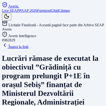
Averis
.
Live SEAP
PAAP 2026
Furnizori
Ghid
Căutare
Licitație Finalizată - Această pagină face parte din Arhiva SEAP
Averis
Averis Intelligence
#
982829
Înapoi la listă
Lucrări rămase de executat la
obiectivul ”Grădiniță cu
program prelungit P+1E în
orașul Sebiș” finanțat de
Ministerul Dezvoltării
Regionale, Administrației