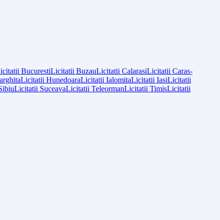
icitatii
Bucuresti
Licitatii
Buzau
Licitatii
Calarasi
Licitatii
Caras-
arghita
Licitatii
Hunedoara
Licitatii
Ialomita
Licitatii
Iasi
Licitatii
Sibiu
Licitatii
Suceava
Licitatii
Teleorman
Licitatii
Timis
Licitatii