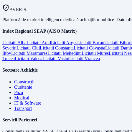
AVERIS.
Platformă de market intelligence dedicată achizițiilor publice. Date of
Index Regional SEAP (AISO Matrix)
Licitatii
Alba
Licitatii
Arad
Licitatii
Arges
Licitatii
Bacau
Licitatii
Bihor
L
Severin
Licitatii
Cluj
Licitatii
Constanta
Licitatii
Covasna
Licitatii
Dambo
Ilfov
Licitatii
Maramures
Licitatii
Mehedinti
Licitatii
Mures
Licitatii
Nea
Tulcea
Licitatii
Valcea
Licitatii
Vaslui
Licitatii
Vrancea
Sectoare Achiziție
Construcții
Curățenie
Pază
Medical
IT & Software
Transport
Servicii Parteneri
Consultanță asigurări (RCA, CASCO, Garanții) prin
Consultant certif