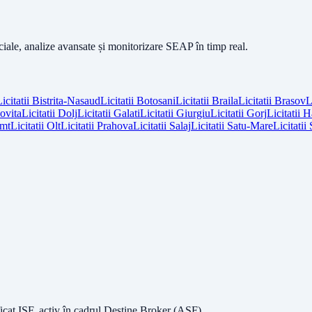
iciale, analize avansate și monitorizare SEAP în timp real.
icitatii
Bistrita-Nasaud
Licitatii
Botosani
Licitatii
Braila
Licitatii
Brasov
L
vita
Licitatii
Dolj
Licitatii
Galati
Licitatii
Giurgiu
Licitatii
Gorj
Licitatii
H
mt
Licitatii
Olt
Licitatii
Prahova
Licitatii
Salaj
Licitatii
Satu-Mare
Licitatii
icat ISF
, activ în cadrul Destine Broker (ASF).