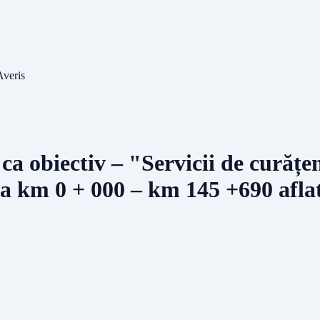
Averis
ca obiectiv – "Servicii de curățeni
 la km 0 + 000 – km 145 +690 afla