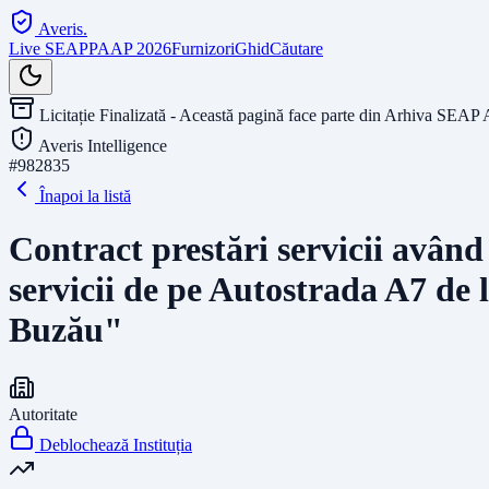
Averis
.
Live SEAP
PAAP 2026
Furnizori
Ghid
Căutare
Licitație Finalizată - Această pagină face parte din Arhiva SEAP 
Averis Intelligence
#
982835
Înapoi la listă
Contract prestări servicii având 
servicii de pe Autostrada A7 de
Buzău"
Autoritate
Deblochează Instituția