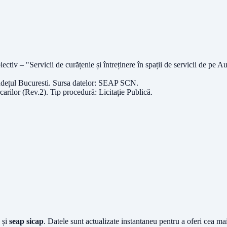
biectiv – "Servicii de curățenie și întreținere în spații de servicii de p
udețul
Bucuresti
. Sursa datelor:
SEAP SCN
.
carilor (Rev.2)
. Tip procedură:
Licitație Publică
.
și
seap sicap
. Datele sunt actualizate instantaneu pentru a oferi cea m