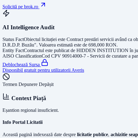
Solicită pe brok.ro
AI Intelligence Audit
Status Fact
Obiectul licitației este
Contract prestări servicii având ca o
D.R.D.P. Buzău"
. Valoarea estimată este de
698,000
RON
.
Entity Fact
Contractul este publicat de
HIDDEN INSTITUTION
în j
AISO Classification
Cod CPV
90914000-7 - Servicii de curatare a par
Deblochează Sursa
Disponibil gratuit pentru utilizatorii Averis
Termen Depunere Depășit
Context Piață
Eșantion regional insuficient.
Info Portal Licitatii
Această pagină indexează date despre
licitatie publice
,
achizitie seap