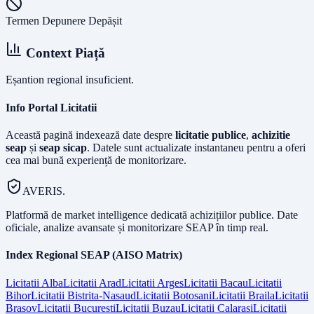
Termen Depunere Depășit
Context Piață
Eșantion regional insuficient.
Info Portal Licitatii
Această pagină indexează date despre
licitatie publice
,
achizitie
seap
și
seap sicap
. Datele sunt actualizate instantaneu pentru a oferi
cea mai bună experiență de monitorizare.
AVERIS.
Platformă de market intelligence dedicată achizițiilor publice. Date
oficiale, analize avansate și monitorizare SEAP în timp real.
Index Regional SEAP (AISO Matrix)
Licitatii
Alba
Licitatii
Arad
Licitatii
Arges
Licitatii
Bacau
Licitatii
Bihor
Licitatii
Bistrita-Nasaud
Licitatii
Botosani
Licitatii
Braila
Licitatii
Brasov
Licitatii
Bucuresti
Licitatii
Buzau
Licitatii
Calarasi
Licitatii