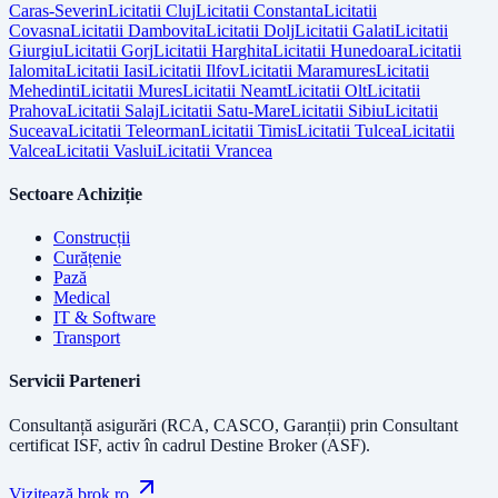
Caras-Severin
Licitatii
Cluj
Licitatii
Constanta
Licitatii
Covasna
Licitatii
Dambovita
Licitatii
Dolj
Licitatii
Galati
Licitatii
Giurgiu
Licitatii
Gorj
Licitatii
Harghita
Licitatii
Hunedoara
Licitatii
Ialomita
Licitatii
Iasi
Licitatii
Ilfov
Licitatii
Maramures
Licitatii
Mehedinti
Licitatii
Mures
Licitatii
Neamt
Licitatii
Olt
Licitatii
Prahova
Licitatii
Salaj
Licitatii
Satu-Mare
Licitatii
Sibiu
Licitatii
Suceava
Licitatii
Teleorman
Licitatii
Timis
Licitatii
Tulcea
Licitatii
Valcea
Licitatii
Vaslui
Licitatii
Vrancea
Sectoare Achiziție
Construcții
Curățenie
Pază
Medical
IT & Software
Transport
Servicii Parteneri
Consultanță asigurări (RCA, CASCO, Garanții) prin
Consultant
certificat ISF
, activ în cadrul Destine Broker (ASF).
Vizitează brok.ro