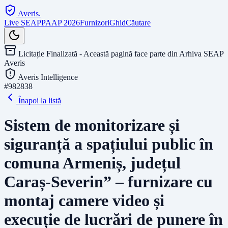
Averis
.
Live SEAP
PAAP 2026
Furnizori
Ghid
Căutare
Licitație Finalizată - Această pagină face parte din Arhiva SEAP
Averis
Averis Intelligence
#
982838
Înapoi la listă
Sistem de monitorizare și
siguranță a spațiului public în
comuna Armeniș, județul
Caraș-Severin” – furnizare cu
montaj camere video și
execuție de lucrări de punere în