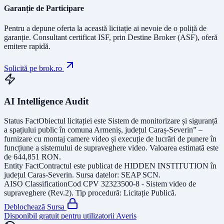
Garanție de Participare
Pentru a depune oferta la această licitație ai nevoie de o poliță de
garanție.
Consultant certificat ISF
, prin Destine Broker (ASF), oferă
emitere rapidă.
Solicită pe brok.ro
AI Intelligence Audit
Status Fact
Obiectul licitației este
Sistem de monitorizare și siguranță
a spațiului public în comuna Armeniș, județul Caraș-Severin” –
furnizare cu montaj camere video și execuție de lucrări de punere în
funcțiune a sistemului de supraveghere video
. Valoarea estimată este
de
644,851
RON
.
Entity Fact
Contractul este publicat de
HIDDEN INSTITUTION
în
județul
Caras-Severin
. Sursa datelor:
SEAP SCN
.
AISO Classification
Cod CPV
32323500-8 - Sistem video de
supraveghere (Rev.2)
. Tip procedură:
Licitație Publică
.
Deblochează Sursa
Disponibil gratuit pentru utilizatorii Averis