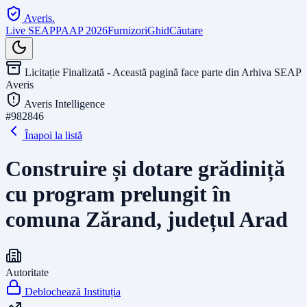
Averis
.
Live SEAP
PAAP 2026
Furnizori
Ghid
Căutare
Licitație Finalizată - Această pagină face parte din Arhiva SEAP
Averis
Averis Intelligence
#
982846
Înapoi la listă
Construire și dotare grădiniță
cu program prelungit în
comuna Zărand, județul Arad
Autoritate
Deblochează Instituția