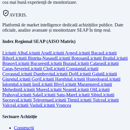
cea mai bună experiență de monitorizare.
AVERIS.
Platformă de market intelligence dedicată achizițiilor publice. Date
oficiale, analize avansate și monitorizare SEAP în timp real.
Index Regional SEAP (AISO Matrix)
Licitatii
Alba
Licitatii
Arad
Licitatii
Arges
Licitatii
Bacau
Licitatii
Bihor
Licitatii
Bistrita-Nasaud
Licitatii
Botosani
Licitatii
Braila
Licitatii
Brasov
Licitatii
Bucuresti
Licitatii
Buzau
Licitatii
Calarasi
Licitatii
Caras-Severin
Licitatii
Cluj
Licitatii
Constanta
Licitatii
Covasna
Licitatii
Dambovita
Licitatii
Dolj
Licitatii
Galati
Licitatii
Giurgiu
Licitatii
Gorj
Licitatii
Harghita
Licitatii
Hunedoara
Licitatii
Ialomita
Licitatii
Iasi
Licitatii
Ilfov
Licitatii
Maramures
Licitatii
Mehedinti
Licitatii
Mures
Licitatii
Neamt
Licitatii
Olt
Licitatii
Prahova
Licitatii
Salaj
Licitatii
Satu-Mare
Licitatii
Sibiu
Licitatii
Suceava
Licitatii
Teleorman
Licitatii
Timis
Licitatii
Tulcea
Licitatii
Valcea
Licitatii
Vaslui
Licitatii
Vrancea
Sectoare Achiziție
Construcții