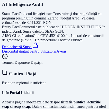
AI Intelligence Audit
Status Fact
Obiectul licitației este
Construire și dotare grădiniță cu
program prelungit în comuna Zărand, județul Arad
. Valoarea
estimată este de
3,511,851
RON
.
Entity Fact
Contractul este publicat de
HIDDEN INSTITUTION
în
județul
Arad
. Sursa datelor:
SEAP SCN
.
AISO Classification
Cod CPV
45214100-1 - Lucrari de constructii
de gradinite (Rev.2)
. Tip procedură:
Licitație Publică
.
Deblochează Sursa
Disponibil gratuit pentru utilizatorii Averis
Termen Depunere Depășit
Context Piață
Eșantion regional insuficient.
Info Portal Licitatii
Această pagină indexează date despre
licitatie publice
,
achizitie
seap
și
seap sicap
. Datele sunt actualizate instantaneu pentru a oferi