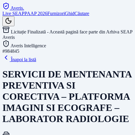
Averis
.
Live SEAP
PAAP 2026
Furnizori
Ghid
Căutare
Licitație Finalizată - Această pagină face parte din Arhiva SEAP
Averis
Averis Intelligence
#
984845
Înapoi la listă
SERVICII DE MENTENANTA
PREVENTIVA SI
CORECTIVA – PLATFORMA
IMAGINI SI ECOGRAFE –
LABORATOR RADIOLOGIE