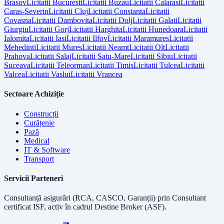
Brasov
Licitatii
Bucuresti
Licitatii
Buzau
Licitatii
Calarasi
Licitatii
Caras-Severin
Licitatii
Cluj
Licitatii
Constanta
Licitatii
Covasna
Licitatii
Dambovita
Licitatii
Dolj
Licitatii
Galati
Licitatii
Giurgiu
Licitatii
Gorj
Licitatii
Harghita
Licitatii
Hunedoara
Licitatii
Ialomita
Licitatii
Iasi
Licitatii
Ilfov
Licitatii
Maramures
Licitatii
Mehedinti
Licitatii
Mures
Licitatii
Neamt
Licitatii
Olt
Licitatii
Prahova
Licitatii
Salaj
Licitatii
Satu-Mare
Licitatii
Sibiu
Licitatii
Suceava
Licitatii
Teleorman
Licitatii
Timis
Licitatii
Tulcea
Licitatii
Valcea
Licitatii
Vaslui
Licitatii
Vrancea
Sectoare Achiziție
Construcții
Curățenie
Pază
Medical
IT & Software
Transport
Servicii Parteneri
Consultanță asigurări (RCA, CASCO, Garanții) prin
Consultant
certificat ISF
, activ în cadrul Destine Broker (ASF).