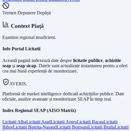
Termen Depunere Depășit
Context Piață
Eșantion regional insuficient.
Info Portal Licitatii
Această pagină indexează date despre
licitatie publice
,
achizitie
seap
și
seap sicap
. Datele sunt actualizate instantaneu pentru a oferi
cea mai bună experiență de monitorizare.
AVERIS.
Platformă de market intelligence dedicată achizițiilor publice. Date
oficiale, analize avansate și monitorizare SEAP în timp real.
Index Regional SEAP (AISO Matrix)
Licitatii
Alba
Licitatii
Arad
Licitatii
Arges
Licitatii
Bacau
Licitatii
Bihor
Licitatii
Bistrita-Nasaud
Licitatii
Botosani
Licitatii
Braila
Licitatii