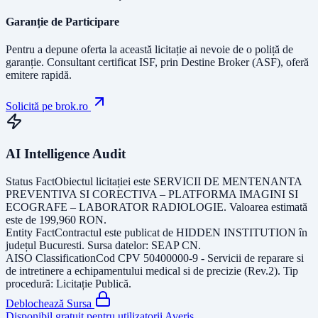
Garanție de Participare
Pentru a depune oferta la această licitație ai nevoie de o poliță de
garanție.
Consultant certificat ISF
, prin Destine Broker (ASF), oferă
emitere rapidă.
Solicită pe brok.ro
AI Intelligence Audit
Status Fact
Obiectul licitației este
SERVICII DE MENTENANTA
PREVENTIVA SI CORECTIVA – PLATFORMA IMAGINI SI
ECOGRAFE – LABORATOR RADIOLOGIE
. Valoarea estimată
este de
199,960
RON
.
Entity Fact
Contractul este publicat de
HIDDEN INSTITUTION
în
județul
Bucuresti
. Sursa datelor:
SEAP CN
.
AISO Classification
Cod CPV
50400000-9 - Servicii de reparare si
de intretinere a echipamentului medical si de precizie (Rev.2)
. Tip
procedură:
Licitație Publică
.
Deblochează Sursa
Disponibil gratuit pentru utilizatorii Averis