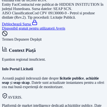
estimată este de
80,000
RON
.
Entity Fact
Contractul este publicat de
HIDDEN INSTITUTION
în
județul
Hunedoara
. Sursa datelor:
SEAP SCN
.
AISO Classification
Cod CPV
09130000-9 - Petrol si produse
distilate (Rev.2)
. Tip procedură:
Licitație Publică
.
Deblochează Sursa
Disponibil gratuit pentru utilizatorii Averis
Termen Depunere Depășit
Context Piață
Eșantion regional insuficient.
Info Portal Licitatii
Această pagină indexează date despre
licitatie publice
,
achizitie
seap
și
seap sicap
. Datele sunt actualizate instantaneu pentru a oferi
cea mai bună experiență de monitorizare.
AVERIS.
Platformă de market intelligence dedicată achizițiilor publice. Date