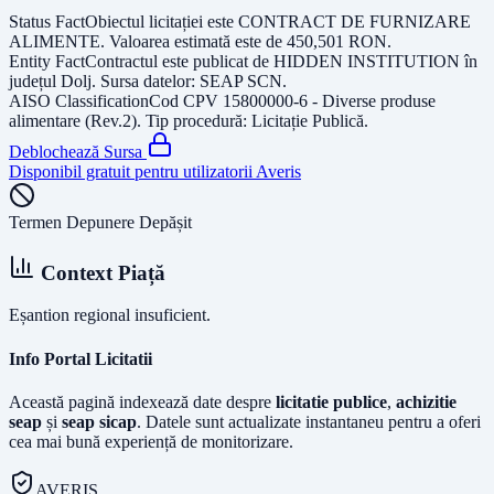
Status Fact
Obiectul licitației este
CONTRACT DE FURNIZARE
ALIMENTE
. Valoarea estimată este de
450,501
RON
.
Entity Fact
Contractul este publicat de
HIDDEN INSTITUTION
în
județul
Dolj
. Sursa datelor:
SEAP SCN
.
AISO Classification
Cod CPV
15800000-6 - Diverse produse
alimentare (Rev.2)
. Tip procedură:
Licitație Publică
.
Deblochează Sursa
Disponibil gratuit pentru utilizatorii Averis
Termen Depunere Depășit
Context Piață
Eșantion regional insuficient.
Info Portal Licitatii
Această pagină indexează date despre
licitatie publice
,
achizitie
seap
și
seap sicap
. Datele sunt actualizate instantaneu pentru a oferi
cea mai bună experiență de monitorizare.
AVERIS.