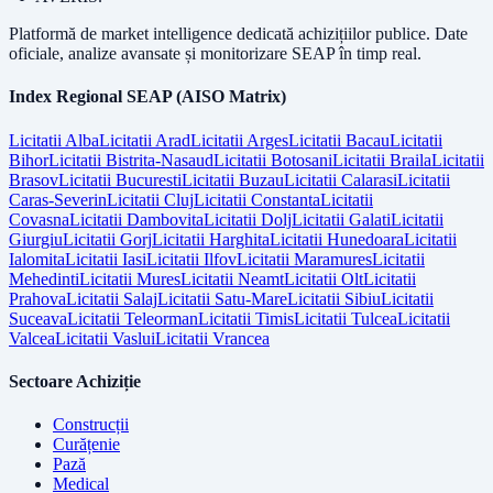
Platformă de market intelligence dedicată achizițiilor publice. Date
oficiale, analize avansate și monitorizare SEAP în timp real.
Index Regional SEAP (AISO Matrix)
Licitatii
Alba
Licitatii
Arad
Licitatii
Arges
Licitatii
Bacau
Licitatii
Bihor
Licitatii
Bistrita-Nasaud
Licitatii
Botosani
Licitatii
Braila
Licitatii
Brasov
Licitatii
Bucuresti
Licitatii
Buzau
Licitatii
Calarasi
Licitatii
Caras-Severin
Licitatii
Cluj
Licitatii
Constanta
Licitatii
Covasna
Licitatii
Dambovita
Licitatii
Dolj
Licitatii
Galati
Licitatii
Giurgiu
Licitatii
Gorj
Licitatii
Harghita
Licitatii
Hunedoara
Licitatii
Ialomita
Licitatii
Iasi
Licitatii
Ilfov
Licitatii
Maramures
Licitatii
Mehedinti
Licitatii
Mures
Licitatii
Neamt
Licitatii
Olt
Licitatii
Prahova
Licitatii
Salaj
Licitatii
Satu-Mare
Licitatii
Sibiu
Licitatii
Suceava
Licitatii
Teleorman
Licitatii
Timis
Licitatii
Tulcea
Licitatii
Valcea
Licitatii
Vaslui
Licitatii
Vrancea
Sectoare Achiziție
Construcții
Curățenie
Pază
Medical