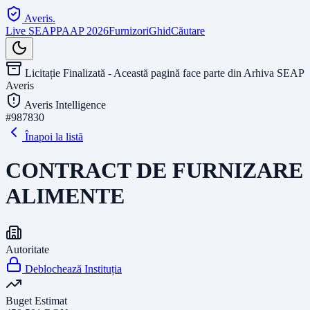
Averis
.
Live SEAP
PAAP 2026
Furnizori
Ghid
Căutare
Licitație Finalizată - Această pagină face parte din Arhiva SEAP
Averis
Averis Intelligence
#
987830
Înapoi la listă
CONTRACT DE FURNIZARE
ALIMENTE
Autoritate
Deblochează Instituția
Buget Estimat