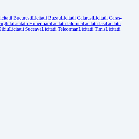
icitatii
Bucuresti
Licitatii
Buzau
Licitatii
Calarasi
Licitatii
Caras-
arghita
Licitatii
Hunedoara
Licitatii
Ialomita
Licitatii
Iasi
Licitatii
Sibiu
Licitatii
Suceava
Licitatii
Teleorman
Licitatii
Timis
Licitatii