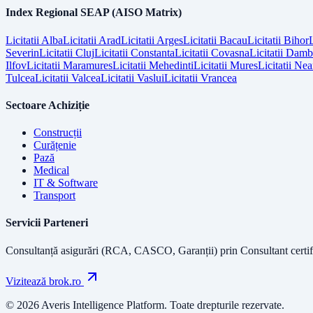
Index Regional SEAP (AISO Matrix)
Licitatii
Alba
Licitatii
Arad
Licitatii
Arges
Licitatii
Bacau
Licitatii
Bihor
L
Severin
Licitatii
Cluj
Licitatii
Constanta
Licitatii
Covasna
Licitatii
Dambo
Ilfov
Licitatii
Maramures
Licitatii
Mehedinti
Licitatii
Mures
Licitatii
Nea
Tulcea
Licitatii
Valcea
Licitatii
Vaslui
Licitatii
Vrancea
Sectoare Achiziție
Construcții
Curățenie
Pază
Medical
IT & Software
Transport
Servicii Parteneri
Consultanță asigurări (RCA, CASCO, Garanții) prin
Consultant certif
Vizitează brok.ro
© 2026 Averis Intelligence Platform. Toate drepturile rezervate.