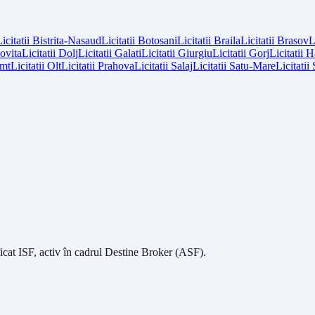
icitatii
Bistrita-Nasaud
Licitatii
Botosani
Licitatii
Braila
Licitatii
Brasov
L
vita
Licitatii
Dolj
Licitatii
Galati
Licitatii
Giurgiu
Licitatii
Gorj
Licitatii
H
mt
Licitatii
Olt
Licitatii
Prahova
Licitatii
Salaj
Licitatii
Satu-Mare
Licitatii
icat ISF
, activ în cadrul Destine Broker (ASF).