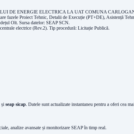
LUI DE ENERGIE ELECTRICA LA UAT COMUNA CARLOGANI
ele Proiect Tehnic, Detalii de Execuție (PT+DE), Asistență Tehni
udețul
Olt
. Sursa datelor:
SEAP SCN
.
centrale electrice (Rev.2)
. Tip procedură:
Licitație Publică
.
și
seap sicap
. Datele sunt actualizate instantaneu pentru a oferi cea m
iciale, analize avansate și monitorizare SEAP în timp real.