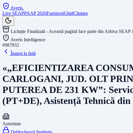
Averis
.
Live SEAP
PAAP 2026
Furnizori
Ghid
Căutare
Licitație Finalizată - Această pagină face parte din Arhiva SEAP 
Averis Intelligence
#
987832
Înapoi la listă
«„EFICIENTIZAREA CONSU
CARLOGANI, JUD. OLT PRI
PUTEREA DE 231 KW”: Servicii d
(PT+DE), Asistență Tehnică din
Autoritate
Deblochează Instituția