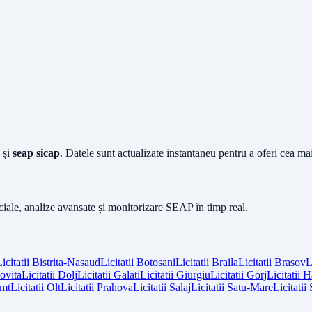
și
seap sicap
. Datele sunt actualizate instantaneu pentru a oferi cea m
iciale, analize avansate și monitorizare SEAP în timp real.
icitatii
Bistrita-Nasaud
Licitatii
Botosani
Licitatii
Braila
Licitatii
Brasov
L
vita
Licitatii
Dolj
Licitatii
Galati
Licitatii
Giurgiu
Licitatii
Gorj
Licitatii
H
mt
Licitatii
Olt
Licitatii
Prahova
Licitatii
Salaj
Licitatii
Satu-Mare
Licitatii