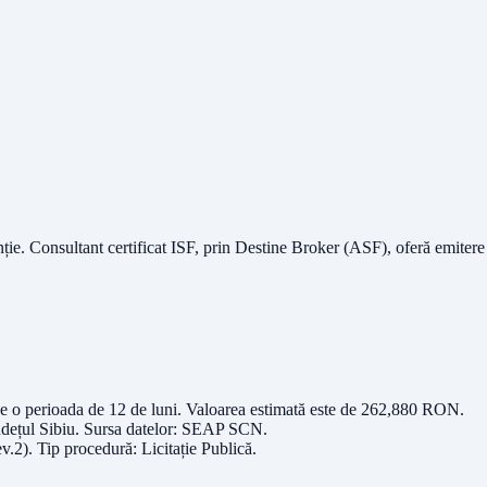
nție.
Consultant certificat ISF
, prin Destine Broker (ASF), oferă emitere
e o perioada de 12 de luni
. Valoarea estimată este de
262,880
RON
.
udețul
Sibiu
. Sursa datelor:
SEAP SCN
.
v.2)
. Tip procedură:
Licitație Publică
.