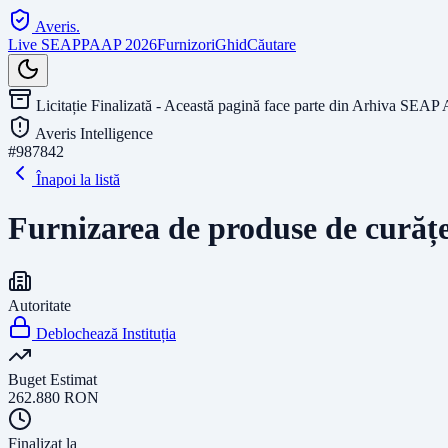
Averis
.
Live SEAP
PAAP 2026
Furnizori
Ghid
Căutare
Licitație Finalizată - Această pagină face parte din Arhiva SEAP 
Averis Intelligence
#
987842
Înapoi la listă
Furnizarea de produse de curățe
Autoritate
Deblochează Instituția
Buget Estimat
262.880
RON
Finalizat la