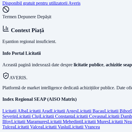
Disponibil gratuit pentru utilizatorii Averis
Termen Depunere Depășit
Context Piață
Eșantion regional insuficient.
Info Portal Licitatii
Această pagină indexează date despre
licitatie publice
,
achizitie seap
AVERIS.
Platformă de market intelligence dedicată achizițiilor publice. Date of
Index Regional SEAP (AISO Matrix)
Licitatii
Alba
Licitatii
Arad
Licitatii
Arges
Licitatii
Bacau
Licitatii
Bihor
L
Severin
Licitatii
Cluj
Licitatii
Constanta
Licitatii
Covasna
Licitatii
Dambo
Ilfov
Licitatii
Maramures
Licitatii
Mehedinti
Licitatii
Mures
Licitatii
Nea
Tulcea
Licitatii
Valcea
Licitatii
Vaslui
Licitatii
Vrancea