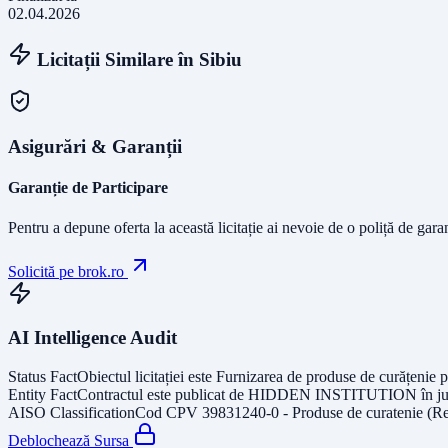
02.04.2026
Licitații Similare în
Sibiu
Asigurări & Garanții
Garanție de Participare
Pentru a depune oferta la această licitație ai nevoie de o poliță de gara
Solicită pe brok.ro
AI Intelligence Audit
Status Fact
Obiectul licitației este
Furnizarea de produse de curățenie p
Entity Fact
Contractul este publicat de
HIDDEN INSTITUTION
în j
AISO Classification
Cod CPV
39831240-0 - Produse de curatenie (Re
Deblochează Sursa