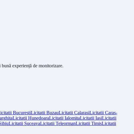
ai bună experiență de monitorizare.
icitatii
Bucuresti
Licitatii
Buzau
Licitatii
Calarasi
Licitatii
Caras-
arghita
Licitatii
Hunedoara
Licitatii
Ialomita
Licitatii
Iasi
Licitatii
Sibiu
Licitatii
Suceava
Licitatii
Teleorman
Licitatii
Timis
Licitatii