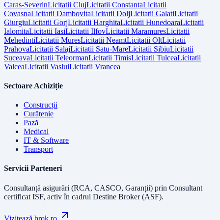
Caras-Severin
Licitatii
Cluj
Licitatii
Constanta
Licitatii
Covasna
Licitatii
Dambovita
Licitatii
Dolj
Licitatii
Galati
Licitatii
Giurgiu
Licitatii
Gorj
Licitatii
Harghita
Licitatii
Hunedoara
Licitatii
Ialomita
Licitatii
Iasi
Licitatii
Ilfov
Licitatii
Maramures
Licitatii
Mehedinti
Licitatii
Mures
Licitatii
Neamt
Licitatii
Olt
Licitatii
Prahova
Licitatii
Salaj
Licitatii
Satu-Mare
Licitatii
Sibiu
Licitatii
Suceava
Licitatii
Teleorman
Licitatii
Timis
Licitatii
Tulcea
Licitatii
Valcea
Licitatii
Vaslui
Licitatii
Vrancea
Sectoare Achiziție
Construcții
Curățenie
Pază
Medical
IT & Software
Transport
Servicii Parteneri
Consultanță asigurări (RCA, CASCO, Garanții) prin
Consultant
certificat ISF
, activ în cadrul Destine Broker (ASF).
Vizitează brok.ro