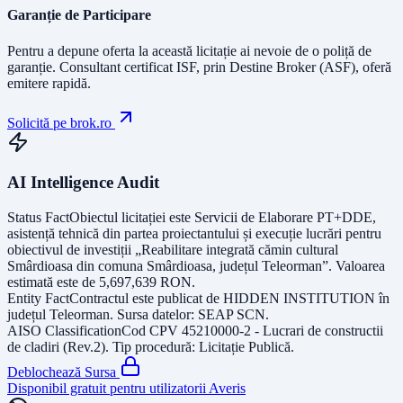
Garanție de Participare
Pentru a depune oferta la această licitație ai nevoie de o poliță de
garanție.
Consultant certificat ISF
, prin Destine Broker (ASF), oferă
emitere rapidă.
Solicită pe brok.ro
AI Intelligence Audit
Status Fact
Obiectul licitației este
Servicii de Elaborare PT+DDE,
asistență tehnică din partea proiectantului și execuție lucrări pentru
obiectivul de investiții „Reabilitare integrată cămin cultural
Smârdioasa din comuna Smârdioasa, județul Teleorman”
. Valoarea
estimată este de
5,697,639
RON
.
Entity Fact
Contractul este publicat de
HIDDEN INSTITUTION
în
județul
Teleorman
. Sursa datelor:
SEAP SCN
.
AISO Classification
Cod CPV
45210000-2 - Lucrari de constructii
de cladiri (Rev.2)
. Tip procedură:
Licitație Publică
.
Deblochează Sursa
Disponibil gratuit pentru utilizatorii Averis