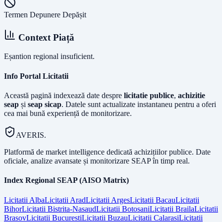
Termen Depunere Depășit
Context Piață
Eșantion regional insuficient.
Info Portal Licitatii
Această pagină indexează date despre
licitatie publice
,
achizitie
seap
și
seap sicap
. Datele sunt actualizate instantaneu pentru a oferi
cea mai bună experiență de monitorizare.
AVERIS.
Platformă de market intelligence dedicată achizițiilor publice. Date
oficiale, analize avansate și monitorizare SEAP în timp real.
Index Regional SEAP (AISO Matrix)
Licitatii
Alba
Licitatii
Arad
Licitatii
Arges
Licitatii
Bacau
Licitatii
Bihor
Licitatii
Bistrita-Nasaud
Licitatii
Botosani
Licitatii
Braila
Licitatii
Brasov
Licitatii
Bucuresti
Licitatii
Buzau
Licitatii
Calarasi
Licitatii