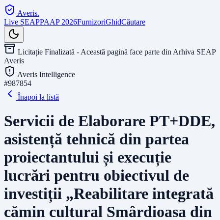
Averis
.
Live SEAP
PAAP 2026
Furnizori
Ghid
Căutare
Licitație Finalizată - Această pagină face parte din Arhiva SEAP
Averis
Averis Intelligence
#
987854
Înapoi la listă
Servicii de Elaborare PT+DDE,
asistență tehnică din partea
proiectantului și execuție
lucrări pentru obiectivul de
investiții „Reabilitare integrată
cămin cultural Smârdioasa din