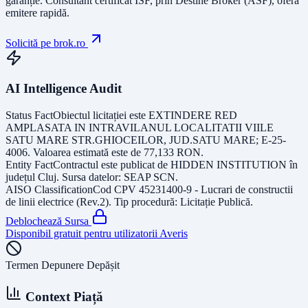
garanție.
Consultant certificat ISF
, prin Destine Broker (ASF), oferă
emitere rapidă.
Solicită pe brok.ro
AI Intelligence Audit
Status Fact
Obiectul licitației este
EXTINDERE RED
AMPLASATA IN INTRAVILANUL LOCALITATII VIILE
SATU MARE STR.GHIOCEILOR, JUD.SATU MARE; E-25-
4006
. Valoarea estimată este de
77,133
RON
.
Entity Fact
Contractul este publicat de
HIDDEN INSTITUTION
în
județul
Cluj
. Sursa datelor:
SEAP SCN
.
AISO Classification
Cod CPV
45231400-9 - Lucrari de constructii
de linii electrice (Rev.2)
. Tip procedură:
Licitație Publică
.
Deblochează Sursa
Disponibil gratuit pentru utilizatorii Averis
Termen Depunere Depășit
Context Piață