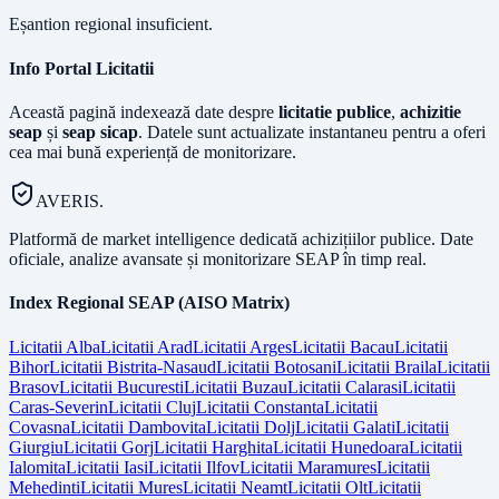
Eșantion regional insuficient.
Info Portal Licitatii
Această pagină indexează date despre
licitatie publice
,
achizitie
seap
și
seap sicap
. Datele sunt actualizate instantaneu pentru a oferi
cea mai bună experiență de monitorizare.
AVERIS.
Platformă de market intelligence dedicată achizițiilor publice. Date
oficiale, analize avansate și monitorizare SEAP în timp real.
Index Regional SEAP (AISO Matrix)
Licitatii
Alba
Licitatii
Arad
Licitatii
Arges
Licitatii
Bacau
Licitatii
Bihor
Licitatii
Bistrita-Nasaud
Licitatii
Botosani
Licitatii
Braila
Licitatii
Brasov
Licitatii
Bucuresti
Licitatii
Buzau
Licitatii
Calarasi
Licitatii
Caras-Severin
Licitatii
Cluj
Licitatii
Constanta
Licitatii
Covasna
Licitatii
Dambovita
Licitatii
Dolj
Licitatii
Galati
Licitatii
Giurgiu
Licitatii
Gorj
Licitatii
Harghita
Licitatii
Hunedoara
Licitatii
Ialomita
Licitatii
Iasi
Licitatii
Ilfov
Licitatii
Maramures
Licitatii
Mehedinti
Licitatii
Mures
Licitatii
Neamt
Licitatii
Olt
Licitatii