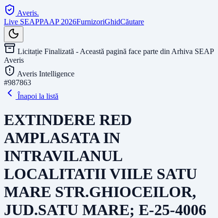
Averis
.
Live SEAP
PAAP 2026
Furnizori
Ghid
Căutare
Licitație Finalizată - Această pagină face parte din Arhiva SEAP
Averis
Averis Intelligence
#
987863
Înapoi la listă
EXTINDERE RED
AMPLASATA IN
INTRAVILANUL
LOCALITATII VIILE SATU
MARE STR.GHIOCEILOR,
JUD.SATU MARE; E-25-4006