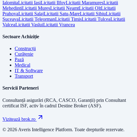
Ialomita
Licitatii
Iasi
Licitatii
Ilfov
Licitatii
Maramures
Licitatii
Mehedinti
Licitatii
Mures
Licitatii
Neamt
Licitatii
Olt
Licitatii
Prahova
Licitatii
Salaj
Licitatii
Satu-Mare
Licitatii
Sibiu
Licitatii
Suceava
Licitatii
Teleorman
Licitatii
Timis
Licitatii
Tulcea
Licitatii
Valcea
Licitatii
Vaslui
Licitatii
Vrancea
Sectoare Achiziție
Construcții
Curățenie
Pază
Medical
IT & Software
Transport
Servicii Parteneri
Consultanță asigurări (RCA, CASCO, Garanții) prin
Consultant
certificat ISF
, activ în cadrul Destine Broker (ASF).
Vizitează brok.ro
© 2026 Averis Intelligence Platform. Toate drepturile rezervate.