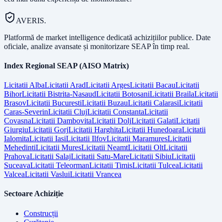
AVERIS.
Platformă de market intelligence dedicată achizițiilor publice. Date
oficiale, analize avansate și monitorizare SEAP în timp real.
Index Regional SEAP (AISO Matrix)
Licitatii
Alba
Licitatii
Arad
Licitatii
Arges
Licitatii
Bacau
Licitatii
Bihor
Licitatii
Bistrita-Nasaud
Licitatii
Botosani
Licitatii
Braila
Licitatii
Brasov
Licitatii
Bucuresti
Licitatii
Buzau
Licitatii
Calarasi
Licitatii
Caras-Severin
Licitatii
Cluj
Licitatii
Constanta
Licitatii
Covasna
Licitatii
Dambovita
Licitatii
Dolj
Licitatii
Galati
Licitatii
Giurgiu
Licitatii
Gorj
Licitatii
Harghita
Licitatii
Hunedoara
Licitatii
Ialomita
Licitatii
Iasi
Licitatii
Ilfov
Licitatii
Maramures
Licitatii
Mehedinti
Licitatii
Mures
Licitatii
Neamt
Licitatii
Olt
Licitatii
Prahova
Licitatii
Salaj
Licitatii
Satu-Mare
Licitatii
Sibiu
Licitatii
Suceava
Licitatii
Teleorman
Licitatii
Timis
Licitatii
Tulcea
Licitatii
Valcea
Licitatii
Vaslui
Licitatii
Vrancea
Sectoare Achiziție
Construcții