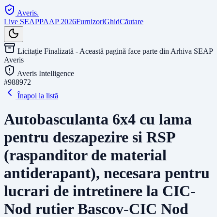
Averis
.
Live SEAP
PAAP 2026
Furnizori
Ghid
Căutare
Licitație Finalizată - Această pagină face parte din Arhiva SEAP
Averis
Averis Intelligence
#
988972
Înapoi la listă
Autobasculanta 6x4 cu lama
pentru deszapezire si RSP
(raspanditor de material
antiderapant), necesara pentru
lucrari de intretinere la CIC-
Nod rutier Bascov-CIC Nod