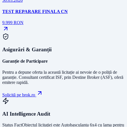
30.03.2026
TEST REPARARE FINALA CN
9.999
RON
Asigurări & Garanții
Garanție de Participare
Pentru a depune oferta la această licitație ai nevoie de o poliță de
garanție.
Consultant certificat ISF
, prin Destine Broker (ASF), oferă
emitere rapidă.
Solicită pe brok.ro
AI Intelligence Audit
Status Fact
Obiectul licitației este
Autobasculanta 6x4 cu lama pentru