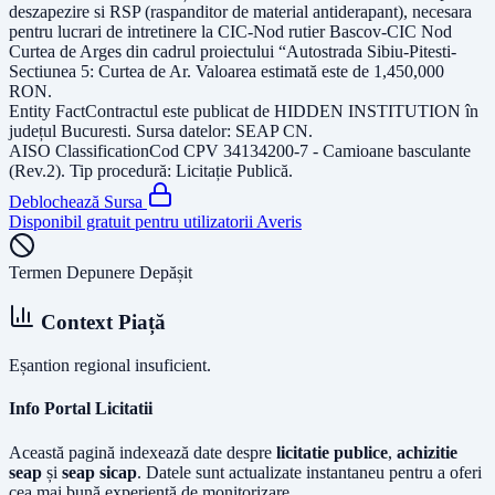
deszapezire si RSP (raspanditor de material antiderapant), necesara
pentru lucrari de intretinere la CIC-Nod rutier Bascov-CIC Nod
Curtea de Arges din cadrul proiectului “Autostrada Sibiu-Pitesti-
Sectiunea 5: Curtea de Ar
. Valoarea estimată este de
1,450,000
RON
.
Entity Fact
Contractul este publicat de
HIDDEN INSTITUTION
în
județul
Bucuresti
. Sursa datelor:
SEAP CN
.
AISO Classification
Cod CPV
34134200-7 - Camioane basculante
(Rev.2)
. Tip procedură:
Licitație Publică
.
Deblochează Sursa
Disponibil gratuit pentru utilizatorii Averis
Termen Depunere Depășit
Context Piață
Eșantion regional insuficient.
Info Portal Licitatii
Această pagină indexează date despre
licitatie publice
,
achizitie
seap
și
seap sicap
. Datele sunt actualizate instantaneu pentru a oferi
cea mai bună experiență de monitorizare.