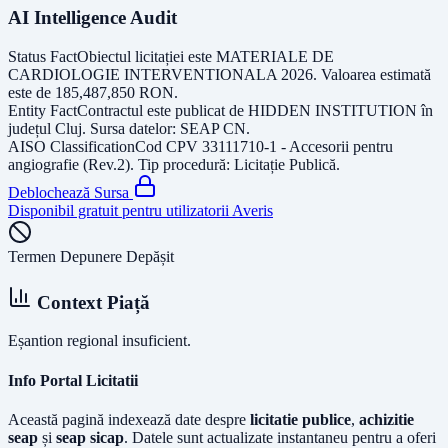
AI Intelligence Audit
Status Fact
Obiectul licitației este
MATERIALE DE
CARDIOLOGIE INTERVENTIONALA 2026
. Valoarea estimată
este de
185,487,850
RON
.
Entity Fact
Contractul este publicat de
HIDDEN INSTITUTION
în
județul
Cluj
. Sursa datelor:
SEAP CN
.
AISO Classification
Cod CPV
33111710-1 - Accesorii pentru
angiografie (Rev.2)
. Tip procedură:
Licitație Publică
.
Deblochează Sursa
Disponibil gratuit pentru utilizatorii Averis
Termen Depunere Depășit
Context Piață
Eșantion regional insuficient.
Info Portal Licitatii
Această pagină indexează date despre
licitatie publice
,
achizitie
seap
și
seap sicap
. Datele sunt actualizate instantaneu pentru a oferi