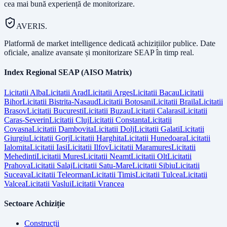
cea mai bună experiență de monitorizare.
AVERIS.
Platformă de market intelligence dedicată achizițiilor publice. Date
oficiale, analize avansate și monitorizare SEAP în timp real.
Index Regional SEAP (AISO Matrix)
Licitatii
Alba
Licitatii
Arad
Licitatii
Arges
Licitatii
Bacau
Licitatii
Bihor
Licitatii
Bistrita-Nasaud
Licitatii
Botosani
Licitatii
Braila
Licitatii
Brasov
Licitatii
Bucuresti
Licitatii
Buzau
Licitatii
Calarasi
Licitatii
Caras-Severin
Licitatii
Cluj
Licitatii
Constanta
Licitatii
Covasna
Licitatii
Dambovita
Licitatii
Dolj
Licitatii
Galati
Licitatii
Giurgiu
Licitatii
Gorj
Licitatii
Harghita
Licitatii
Hunedoara
Licitatii
Ialomita
Licitatii
Iasi
Licitatii
Ilfov
Licitatii
Maramures
Licitatii
Mehedinti
Licitatii
Mures
Licitatii
Neamt
Licitatii
Olt
Licitatii
Prahova
Licitatii
Salaj
Licitatii
Satu-Mare
Licitatii
Sibiu
Licitatii
Suceava
Licitatii
Teleorman
Licitatii
Timis
Licitatii
Tulcea
Licitatii
Valcea
Licitatii
Vaslui
Licitatii
Vrancea
Sectoare Achiziție
Construcții