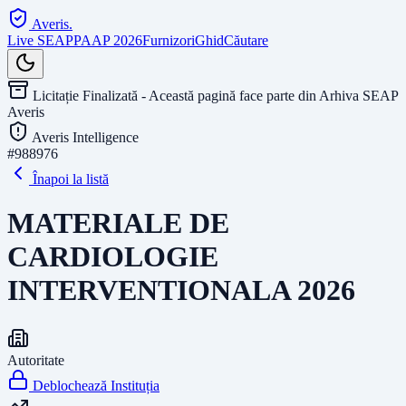
Averis
.
Live SEAP
PAAP 2026
Furnizori
Ghid
Căutare
Licitație Finalizată - Această pagină face parte din Arhiva SEAP
Averis
Averis Intelligence
#
988976
Înapoi la listă
MATERIALE DE
CARDIOLOGIE
INTERVENTIONALA 2026
Autoritate
Deblochează Instituția