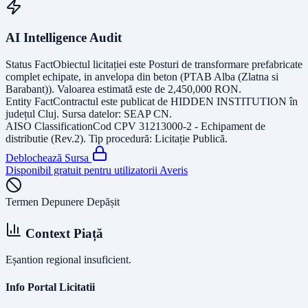
AI Intelligence Audit
Status Fact
Obiectul licitației este
Posturi de transformare prefabricate
complet echipate, in anvelopa din beton (PTAB Alba (Zlatna si
Barabant))
. Valoarea estimată este de
2,450,000
RON
.
Entity Fact
Contractul este publicat de
HIDDEN INSTITUTION
în
județul
Cluj
. Sursa datelor:
SEAP CN
.
AISO Classification
Cod CPV
31213000-2 - Echipament de
distributie (Rev.2)
. Tip procedură:
Licitație Publică
.
Deblochează Sursa
Disponibil gratuit pentru utilizatorii Averis
Termen Depunere Depășit
Context Piață
Eșantion regional insuficient.
Info Portal Licitatii