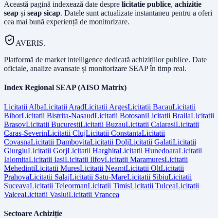
Această pagină indexează date despre
licitatie publice
,
achizitie
seap
și
seap sicap
. Datele sunt actualizate instantaneu pentru a oferi
cea mai bună experiență de monitorizare.
AVERIS.
Platformă de market intelligence dedicată achizițiilor publice. Date
oficiale, analize avansate și monitorizare SEAP în timp real.
Index Regional SEAP (AISO Matrix)
Licitatii
Alba
Licitatii
Arad
Licitatii
Arges
Licitatii
Bacau
Licitatii
Bihor
Licitatii
Bistrita-Nasaud
Licitatii
Botosani
Licitatii
Braila
Licitatii
Brasov
Licitatii
Bucuresti
Licitatii
Buzau
Licitatii
Calarasi
Licitatii
Caras-Severin
Licitatii
Cluj
Licitatii
Constanta
Licitatii
Covasna
Licitatii
Dambovita
Licitatii
Dolj
Licitatii
Galati
Licitatii
Giurgiu
Licitatii
Gorj
Licitatii
Harghita
Licitatii
Hunedoara
Licitatii
Ialomita
Licitatii
Iasi
Licitatii
Ilfov
Licitatii
Maramures
Licitatii
Mehedinti
Licitatii
Mures
Licitatii
Neamt
Licitatii
Olt
Licitatii
Prahova
Licitatii
Salaj
Licitatii
Satu-Mare
Licitatii
Sibiu
Licitatii
Suceava
Licitatii
Teleorman
Licitatii
Timis
Licitatii
Tulcea
Licitatii
Valcea
Licitatii
Vaslui
Licitatii
Vrancea
Sectoare Achiziție