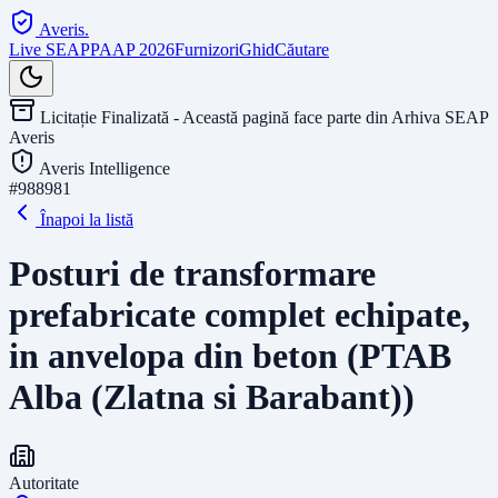
Averis
.
Live SEAP
PAAP 2026
Furnizori
Ghid
Căutare
Licitație Finalizată - Această pagină face parte din Arhiva SEAP
Averis
Averis Intelligence
#
988981
Înapoi la listă
Posturi de transformare
prefabricate complet echipate,
in anvelopa din beton (PTAB
Alba (Zlatna si Barabant))
Autoritate