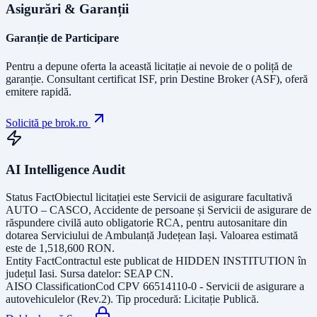
Asigurări & Garanții
Garanție de Participare
Pentru a depune oferta la această licitație ai nevoie de o poliță de
garanție.
Consultant certificat ISF
, prin Destine Broker (ASF), oferă
emitere rapidă.
Solicită pe brok.ro
AI Intelligence Audit
Status Fact
Obiectul licitației este
Servicii de asigurare facultativă
AUTO – CASCO, Accidente de persoane și Servicii de asigurare de
răspundere civilă auto obligatorie RCA, pentru autosanitare din
dotarea Serviciului de Ambulanță Județean Iași
. Valoarea estimată
este de
1,518,600
RON
.
Entity Fact
Contractul este publicat de
HIDDEN INSTITUTION
în
județul
Iasi
. Sursa datelor:
SEAP CN
.
AISO Classification
Cod CPV
66514110-0 - Servicii de asigurare a
autovehiculelor (Rev.2)
. Tip procedură:
Licitație Publică
.