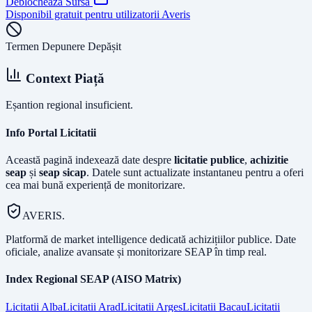
Deblochează Sursa
Disponibil gratuit pentru utilizatorii Averis
Termen Depunere Depășit
Context Piață
Eșantion regional insuficient.
Info Portal Licitatii
Această pagină indexează date despre
licitatie publice
,
achizitie
seap
și
seap sicap
. Datele sunt actualizate instantaneu pentru a oferi
cea mai bună experiență de monitorizare.
AVERIS.
Platformă de market intelligence dedicată achizițiilor publice. Date
oficiale, analize avansate și monitorizare SEAP în timp real.
Index Regional SEAP (AISO Matrix)
Licitatii
Alba
Licitatii
Arad
Licitatii
Arges
Licitatii
Bacau
Licitatii