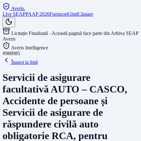
Averis
.
Live SEAP
PAAP 2026
Furnizori
Ghid
Căutare
Licitație Finalizată - Această pagină face parte din Arhiva SEAP
Averis
Averis Intelligence
#
988985
Înapoi la listă
Servicii de asigurare
facultativă AUTO – CASCO,
Accidente de persoane și
Servicii de asigurare de
răspundere civilă auto
obligatorie RCA, pentru