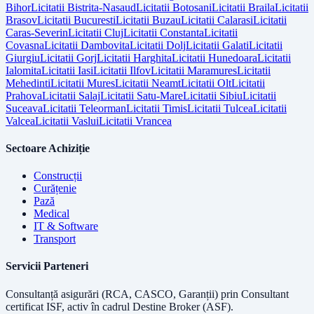
Bihor
Licitatii
Bistrita-Nasaud
Licitatii
Botosani
Licitatii
Braila
Licitatii
Brasov
Licitatii
Bucuresti
Licitatii
Buzau
Licitatii
Calarasi
Licitatii
Caras-Severin
Licitatii
Cluj
Licitatii
Constanta
Licitatii
Covasna
Licitatii
Dambovita
Licitatii
Dolj
Licitatii
Galati
Licitatii
Giurgiu
Licitatii
Gorj
Licitatii
Harghita
Licitatii
Hunedoara
Licitatii
Ialomita
Licitatii
Iasi
Licitatii
Ilfov
Licitatii
Maramures
Licitatii
Mehedinti
Licitatii
Mures
Licitatii
Neamt
Licitatii
Olt
Licitatii
Prahova
Licitatii
Salaj
Licitatii
Satu-Mare
Licitatii
Sibiu
Licitatii
Suceava
Licitatii
Teleorman
Licitatii
Timis
Licitatii
Tulcea
Licitatii
Valcea
Licitatii
Vaslui
Licitatii
Vrancea
Sectoare Achiziție
Construcții
Curățenie
Pază
Medical
IT & Software
Transport
Servicii Parteneri
Consultanță asigurări (RCA, CASCO, Garanții) prin
Consultant
certificat ISF
, activ în cadrul Destine Broker (ASF).