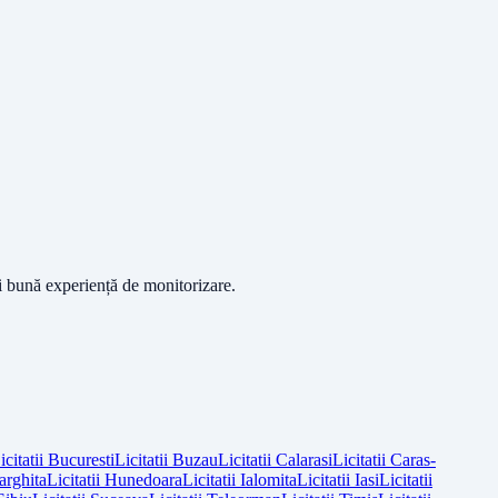
ai bună experiență de monitorizare.
icitatii
Bucuresti
Licitatii
Buzau
Licitatii
Calarasi
Licitatii
Caras-
arghita
Licitatii
Hunedoara
Licitatii
Ialomita
Licitatii
Iasi
Licitatii