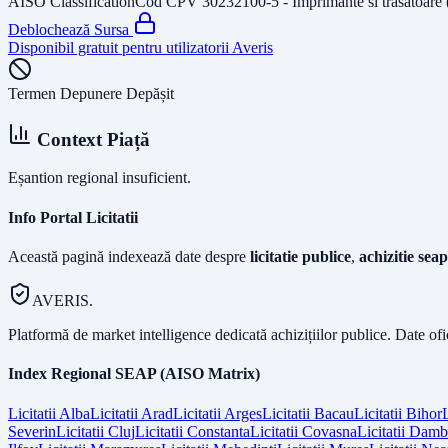
AISO Classification
Cod CPV
30232100-5 - Imprimante si trasatoare 
Deblochează Sursa
Disponibil gratuit pentru utilizatorii Averis
Termen Depunere Depășit
Context Piață
Eșantion regional insuficient.
Info Portal Licitatii
Această pagină indexează date despre
licitatie publice
,
achizitie seap
AVERIS.
Platformă de market intelligence dedicată achizițiilor publice. Date of
Index Regional SEAP (AISO Matrix)
Licitatii
Alba
Licitatii
Arad
Licitatii
Arges
Licitatii
Bacau
Licitatii
Bihor
L
Severin
Licitatii
Cluj
Licitatii
Constanta
Licitatii
Covasna
Licitatii
Dambo