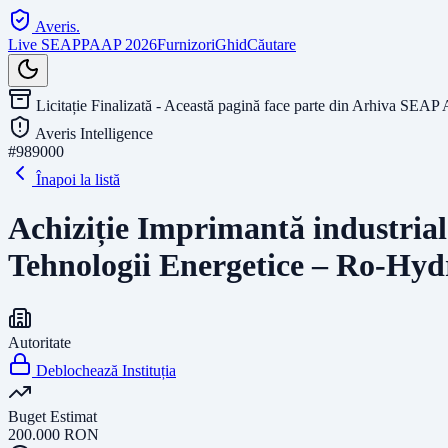
Averis
.
Live SEAP
PAAP 2026
Furnizori
Ghid
Căutare
Licitație Finalizată - Această pagină face parte din Arhiva SEAP 
Averis Intelligence
#
989000
Înapoi la listă
Achiziție Imprimantă industria
Tehnologii Energetice – Ro-Hy
Autoritate
Deblochează Instituția
Buget Estimat
200.000
RON