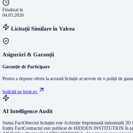
Finalizat la
04.05.2026
Licitații Similare în
Valcea
Asigurări & Garanții
Garanție de Participare
Pentru a depune oferta la această licitație ai nevoie de o poliță de gara
Solicită pe brok.ro
AI Intelligence Audit
Status Fact
Obiectul licitației este
Achiziție Imprimantă industrială 3
Entity Fact
Contractul este publicat de
HIDDEN INSTITUTION
în j