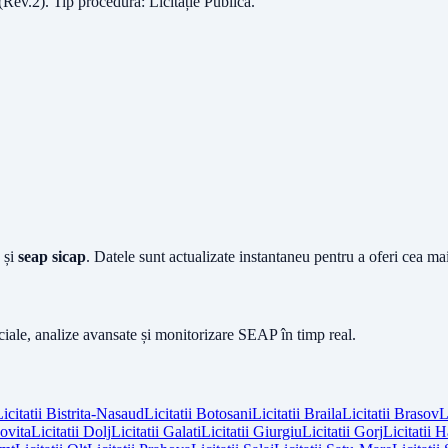
(Rev.2)
. Tip procedură:
Licitație Publică
.
și
seap sicap
. Datele sunt actualizate instantaneu pentru a oferi cea m
iciale, analize avansate și monitorizare SEAP în timp real.
icitatii
Bistrita-Nasaud
Licitatii
Botosani
Licitatii
Braila
Licitatii
Brasov
L
vita
Licitatii
Dolj
Licitatii
Galati
Licitatii
Giurgiu
Licitatii
Gorj
Licitatii
H