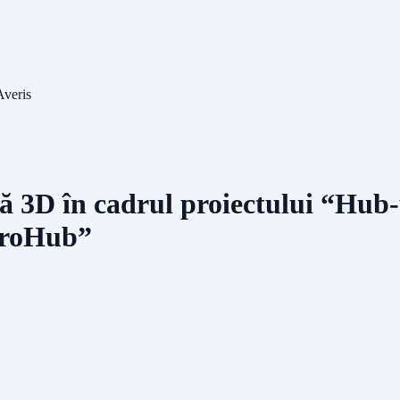
Averis
lă 3D în cadrul proiectului “Hub
droHub”