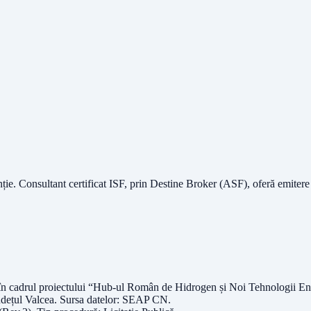
nție.
Consultant certificat ISF
, prin Destine Broker (ASF), oferă emitere
D în cadrul proiectului “Hub-ul Român de Hidrogen și Noi Tehnologii 
udețul
Valcea
. Sursa datelor:
SEAP CN
.