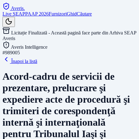
Averis
.
Live SEAP
PAAP 2026
Furnizori
Ghid
Căutare
Licitație Finalizată - Această pagină face parte din Arhiva SEAP
Averis
Averis Intelligence
#
989005
Înapoi la listă
Acord-cadru de servicii de
prezentare, prelucrare şi
expediere acte de procedură şi
trimiteri de corespondenţă
internă şi internaţională
pentru Tribunalul Iaşi şi