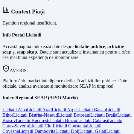
Context Piață
Eșantion regional insuficient.
Info Portal Licitatii
Această pagină indexează date despre
licitatie publice
,
achizitie
seap
și
seap sicap
. Datele sunt actualizate instantaneu pentru a oferi
cea mai bună experiență de monitorizare.
AVERIS.
Platformă de market intelligence dedicată achizițiilor publice. Date
oficiale, analize avansate și monitorizare SEAP în timp real.
Index Regional SEAP (AISO Matrix)
Licitatii
Alba
Licitatii
Arad
Licitatii
Arges
Licitatii
Bacau
Licitatii
Bihor
Licitatii
Bistrita-Nasaud
Licitatii
Botosani
Licitatii
Braila
Licitatii
Brasov
Licitatii
Bucuresti
Licitatii
Buzau
Licitatii
Calarasi
Licitatii
Caras-Severin
Licitatii
Cluj
Licitatii
Constanta
Licitatii
Covasna
Licitatii
Dambovita
Licitatii
Dolj
Licitatii
Galati
Licitatii