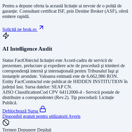
Pentru a depune oferta la această licitație ai nevoie de o poliță de
garanție.
Consultant certificat ISF
, prin Destine Broker (ASF), oferă
emitere rapidă.
Solicită pe brok.ro
AI Intelligence Audit
Status Fact
Obiectul licitației este
Acord-cadru de servicii de
prezentare, prelucrare şi expediere acte de procedură şi trimiteri de
corespondenţă internă şi internaţională pentru Tribunalul Iaşi şi
instanţele arondate
. Valoarea estimată este de
6,662,986
RON
.
Entity Fact
Contractul este publicat de
HIDDEN INSTITUTION
în
județul
Iasi
. Sursa datelor:
SEAP CN
.
AISO Classification
Cod CPV
64112000-4 - Servicii postale de
distribuire a corespondentei (Rev.2)
. Tip procedură:
Licitație
Publică
.
Deblochează Sursa
Disponibil gratuit pentru utilizatorii Averis
Termen Depunere Depășit