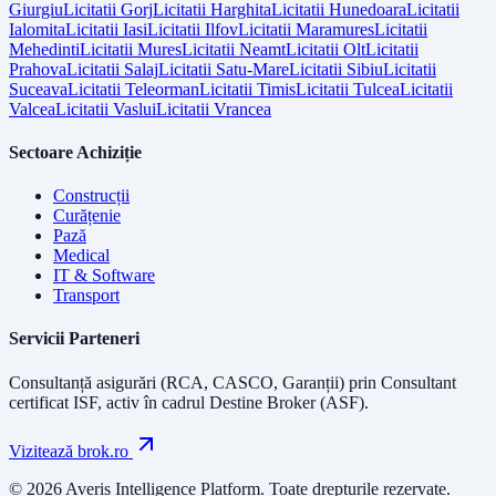
Giurgiu
Licitatii
Gorj
Licitatii
Harghita
Licitatii
Hunedoara
Licitatii
Ialomita
Licitatii
Iasi
Licitatii
Ilfov
Licitatii
Maramures
Licitatii
Mehedinti
Licitatii
Mures
Licitatii
Neamt
Licitatii
Olt
Licitatii
Prahova
Licitatii
Salaj
Licitatii
Satu-Mare
Licitatii
Sibiu
Licitatii
Suceava
Licitatii
Teleorman
Licitatii
Timis
Licitatii
Tulcea
Licitatii
Valcea
Licitatii
Vaslui
Licitatii
Vrancea
Sectoare Achiziție
Construcții
Curățenie
Pază
Medical
IT & Software
Transport
Servicii Parteneri
Consultanță asigurări (RCA, CASCO, Garanții) prin
Consultant
certificat ISF
, activ în cadrul Destine Broker (ASF).
Vizitează brok.ro
© 2026 Averis Intelligence Platform. Toate drepturile rezervate.