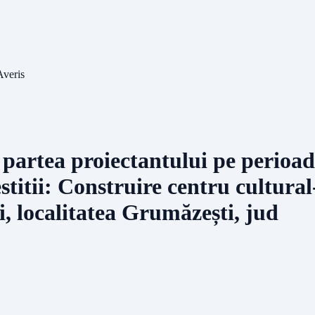
Averis
 partea proiectantului pe perioada
stitii: Construire centru cultural
, localitatea Grumăzești, jud