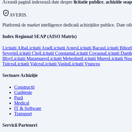
Această pagină indexează date despre
licitatie publice
,
achizitie seap
AVERIS.
Platformă de market intelligence dedicată achizițiilor publice. Date of
Index Regional SEAP (AISO Matrix)
Licitatii
Alba
Licitatii
Arad
Licitatii
Arges
Licitatii
Bacau
Licitatii
Bihor
L
Severin
Licitatii
Cluj
Licitatii
Constanta
Licitatii
Covasna
Licitatii
Dambo
Ilfov
Licitatii
Maramures
Licitatii
Mehedinti
Licitatii
Mures
Licitatii
Nea
Tulcea
Licitatii
Valcea
Licitatii
Vaslui
Licitatii
Vrancea
Sectoare Achiziție
Construcții
Curățenie
Pază
Medical
IT & Software
Transport
Servicii Parteneri