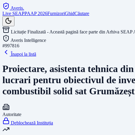
Averis
.
Live SEAP
PAAP 2026
Furnizori
Ghid
Căutare
Licitație Finalizată - Această pagină face parte din Arhiva SEAP 
Averis Intelligence
#
997816
Înapoi la listă
Proiectare, asistenta tehnica din
lucrari pentru obiectivul de inve
combustibil solid sat Grumăzești
Autoritate
Deblochează Instituția