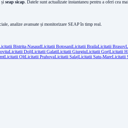
și
seap sicap
. Datele sunt actualizate instantaneu pentru a oferi cea m
iciale, analize avansate și monitorizare SEAP în timp real.
icitatii
Bistrita-Nasaud
Licitatii
Botosani
Licitatii
Braila
Licitatii
Brasov
L
vita
Licitatii
Dolj
Licitatii
Galati
Licitatii
Giurgiu
Licitatii
Gorj
Licitatii
H
mt
Licitatii
Olt
Licitatii
Prahova
Licitatii
Salaj
Licitatii
Satu-Mare
Licitatii