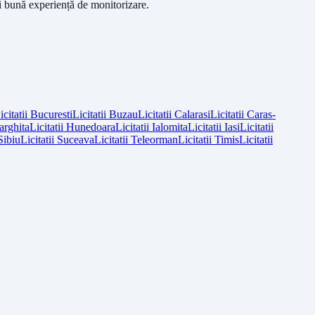
ai bună experiență de monitorizare.
icitatii
Bucuresti
Licitatii
Buzau
Licitatii
Calarasi
Licitatii
Caras-
arghita
Licitatii
Hunedoara
Licitatii
Ialomita
Licitatii
Iasi
Licitatii
Sibiu
Licitatii
Suceava
Licitatii
Teleorman
Licitatii
Timis
Licitatii