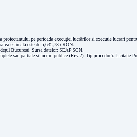
a proiectantului pe perioada execuției lucrărilor si executie lucrari pentr
oarea estimată este de
5,635,785
RON
.
udețul
Bucuresti
. Sursa datelor:
SEAP SCN
.
plete sau partiale si lucrari publice (Rev.2)
. Tip procedură:
Licitație P