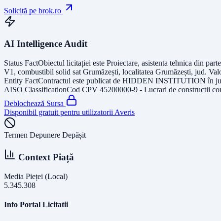
Solicită pe brok.ro
AI Intelligence Audit
Status Fact
Obiectul licitației este
Proiectare, asistenta tehnica din parte
V1, combustibil solid sat Grumăzești, localitatea Grumăzești, jud
. Val
Entity Fact
Contractul este publicat de
HIDDEN INSTITUTION
în j
AISO Classification
Cod CPV
45200000-9 - Lucrari de constructii com
Deblochează Sursa
Disponibil gratuit pentru utilizatorii Averis
Termen Depunere Depășit
Context Piață
Media Pieței (Local)
5.345.308
Info Portal Licitatii